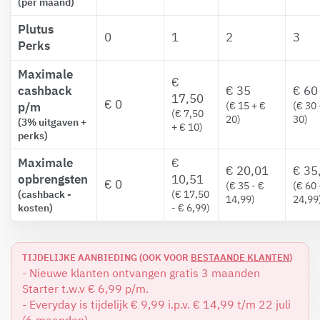
(per maand)
Plutus
0
1
2
3
Perks
Maximale
€
cashback
€ 35
€ 6
17,50
€ 0
p/m
(€ 15 + €
(€ 30 
(€ 7,50
20)
30)
(3% uitgaven +
+ € 10)
perks)
Maximale
€
€ 20,01
€ 35
opbrengsten
10,51
€ 0
(€ 35 - €
(€ 60 
(cashback -
(€ 17,50
14,99)
24,99
kosten)
- € 6,99)
TIJDELIJKE AANBIEDING (OOK VOOR
BESTAANDE KLANTEN
)
- Nieuwe klanten ontvangen gratis 3 maanden
Starter t.w.v € 6,99 p/m.
- Everyday is tijdelijk € 9,99 i.p.v. € 14,99 t/m 22 juli
(6 maanden).