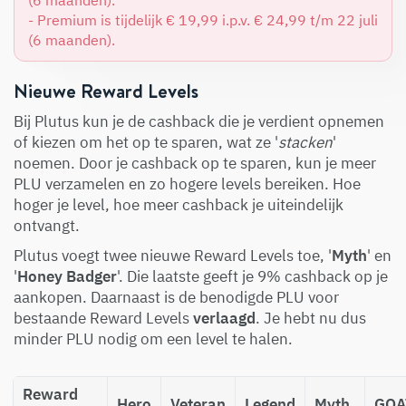
- Premium is tijdelijk € 19,99 i.p.v. € 24,99 t/m 22 juli
(6 maanden).
Nieuwe Reward Levels
Bij Plutus kun je de cashback die je verdient opnemen
of kiezen om het op te sparen, wat ze '
stacken
'
noemen. Door je cashback op te sparen, kun je meer
PLU verzamelen en zo hogere levels bereiken. Hoe
hoger je level, hoe meer cashback je uiteindelijk
ontvangt.
Plutus voegt twee nieuwe Reward Levels toe, '
Myth
' en
'
Honey Badger
'. Die laatste geeft je 9% cashback op je
aankopen. Daarnaast is de benodigde PLU voor
bestaande Reward Levels
verlaagd
. Je hebt nu dus
minder PLU nodig om een level te halen.
Reward
Hero
Veteran
Legend
Myth
GOA