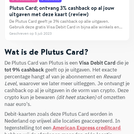
Plutus Card; ontvang 3% cashback op al jouw
uitgaven met deze kaart (review)
De Plutus Card geeft je 3% cashback op alle uitgaven.
Gebruik deze gratis Visa Debit Card in bijna alle winkels en
webshops, en ontvang je cashback. Hoe dit werkt, lees je in
Geschreven op 5 juli 2023
onze uitgebreide review.
Wat is de Plutus Card?
De Plutus Card van Plutus is een
Visa Debit Card
die je
tot 9% cashback
geeft op je uitgaven. Het exacte
percentage hangt af van je abonnement en
Reward
Level
, waarover we later meer uitleggen. Je ontvangt je
cashback op al je uitgaven in de vorm van crypto. Deze
crypto kun je bewaren
(dit heet stacken)
of omzetten
naar euro's.
Debit-kaarten zoals deze Plutus Card worden in
Nederland op vrijwel alle locaties geaccepteerd. In
tegenstelling tot een
American Express creditcard