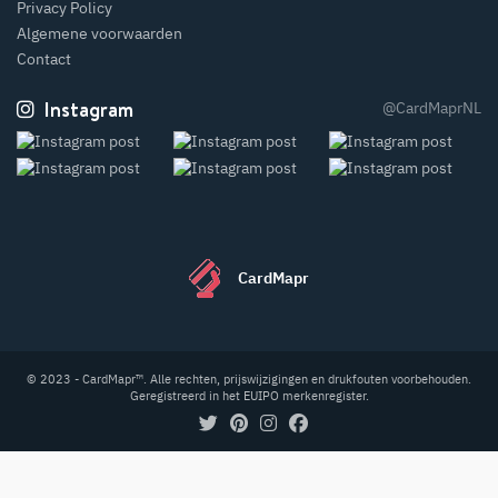
Privacy Policy
Algemene voorwaarden
Contact
Instagram
@CardMaprNL
CardMapr
© 2023 - CardMapr™. Alle rechten, prijswijzigingen en drukfouten voorbehouden.
Geregistreerd in het EUIPO merkenregister.