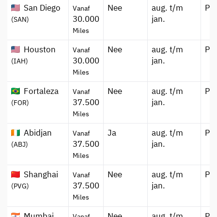
San Diego
Nee
aug. t/m
Pr
Vanaf
30.000
jan.
(SAN)
Miles
Houston
Nee
aug. t/m
Pr
Vanaf
30.000
jan.
(IAH)
Miles
Fortaleza
Nee
aug. t/m
Pr
Vanaf
37.500
jan.
(FOR)
Miles
Abidjan
Ja
aug. t/m
Pr
Vanaf
37.500
jan.
(ABJ)
Miles
Shanghai
Nee
aug. t/m
Pr
Vanaf
37.500
jan.
(PVG)
Miles
Mumbai
Nee
aug. t/m
Pr
Vanaf