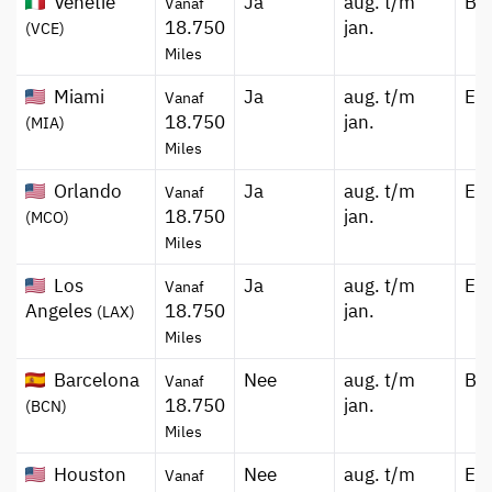
Venetië
Ja
aug. t/m
Bu
Vanaf
18.750
jan.
(VCE)
Miles
Miami
Ja
aug. t/m
Ec
Vanaf
18.750
jan.
(MIA)
Miles
Orlando
Ja
aug. t/m
Ec
Vanaf
18.750
jan.
(MCO)
Miles
Los
Ja
aug. t/m
Ec
Vanaf
Angeles
18.750
jan.
(LAX)
Miles
Barcelona
Nee
aug. t/m
Bu
Vanaf
18.750
jan.
(BCN)
Miles
Houston
Nee
aug. t/m
Ec
Vanaf