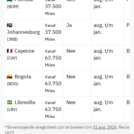
37.500
jan.
(BOM)
Miles
Ja
aug. t/m
Pr
Vanaf
Johannesburg
37.500
jan.
(JNB)
Miles
Cayenne
Nee
aug. t/m
Bu
Vanaf
63.750
jan.
(CAY)
Miles
Bogota
Nee
aug. t/m
Bu
Vanaf
63.750
jan.
(BOG)
Miles
Libreville
Nee
aug. t/m
Bu
Vanaf
63.750
jan.
(LBV)
Miles
* Bovenstaande vliegtickets zijn te boeken t/m
31 aug. 2026
. Reizen 
2027
.