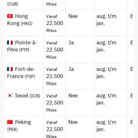
(CUR)
Miles
Hong
Nee
aug. t/m
Ec
Vanaf
Kong
22.500
jan.
(HKG)
Miles
Pointe-à-
Ja
aug. t/m
Ec
Vanaf
Pitre
22.500
jan.
(PTP)
Miles
Fort-de-
Ja
aug. t/m
Ec
Vanaf
France
22.500
jan.
(FDF)
Miles
Seoel
Nee
aug. t/m
Ec
(ICN)
Vanaf
22.500
jan.
Miles
Peking
Nee
aug. t/m
Ec
Vanaf
22.500
jan.
(PEK)
Miles