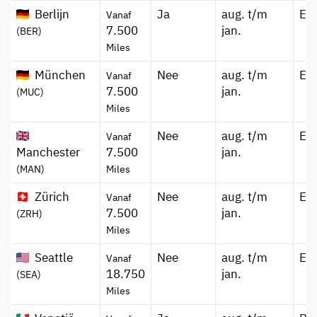
Berlijn
Ja
aug. t/m
Ec
Vanaf
7.500
jan.
(BER)
Miles
München
Nee
aug. t/m
Ec
Vanaf
7.500
jan.
(MUC)
Miles
Nee
aug. t/m
Ec
Vanaf
Manchester
7.500
jan.
(MAN)
Miles
Zürich
Nee
aug. t/m
Ec
Vanaf
7.500
jan.
(ZRH)
Miles
Seattle
Nee
aug. t/m
Ec
Vanaf
18.750
jan.
(SEA)
Miles