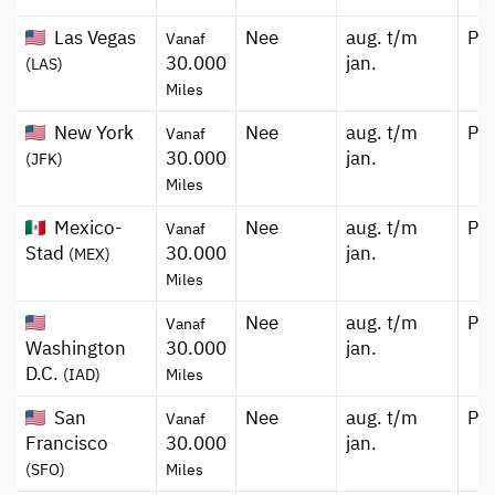
Las Vegas
Nee
aug. t/m
Pr
Vanaf
30.000
jan.
(LAS)
Miles
New York
Nee
aug. t/m
Pr
Vanaf
30.000
jan.
(JFK)
Miles
Mexico-
Nee
aug. t/m
Pr
Vanaf
Stad
30.000
jan.
(MEX)
Miles
Nee
aug. t/m
Pr
Vanaf
Washington
30.000
jan.
D.C.
(IAD)
Miles
San
Nee
aug. t/m
Pr
Vanaf
Francisco
30.000
jan.
(SFO)
Miles