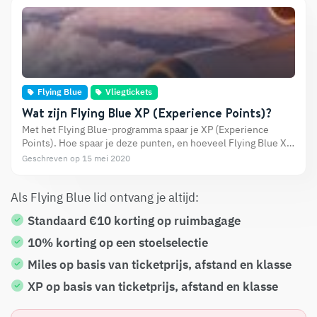
Flying Blue
Vliegtickets
Wat zijn Flying Blue XP (Experience Points)?
Met het Flying Blue-programma spaar je XP (Experience
Points). Hoe spaar je deze punten, en hoeveel Flying Blue XP
krijg je per vlucht?
Geschreven op 15 mei 2020
Als Flying Blue lid ontvang je altijd:
Standaard €10 korting op ruimbagage
10% korting op een stoelselectie
Miles op basis van ticketprijs, afstand en klasse
XP op basis van ticketprijs, afstand en klasse