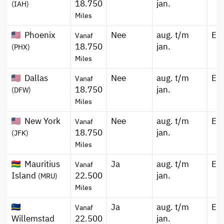
18.750
jan.
(IAH)
Miles
Phoenix
Nee
aug. t/m
Ec
Vanaf
18.750
jan.
(PHX)
Miles
Dallas
Nee
aug. t/m
Ec
Vanaf
18.750
jan.
(DFW)
Miles
New York
Nee
aug. t/m
Ec
Vanaf
18.750
jan.
(JFK)
Miles
Mauritius
Ja
aug. t/m
Ec
Vanaf
Island
22.500
jan.
(MRU)
Miles
Ja
aug. t/m
Ec
Vanaf
Willemstad
22.500
jan.