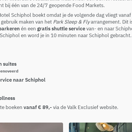
cht bij één van de 24/7 geopende Food Markets.
Hotel Schiphol boekt omdat je de volgende dag vliegt vanaf
e gebruik maken van het
Park Sleep & Fly
arrangement. Dit i
 parkeren
én een
gratis shuttle service
van- en naar Schiphol
 Schiphol en word je in 10 minuten naar Schiphol gebracht
 suites
renoveerd
ervice naar Schiphol
llness
 te boeken
vanaf € 89,-
via de Valk Exclusief website.