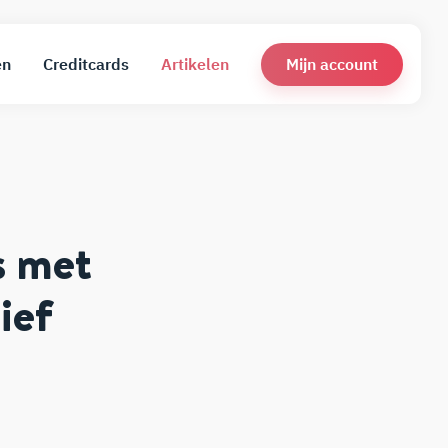
Mijn account
en
Creditcards
Artikelen
s met
ief