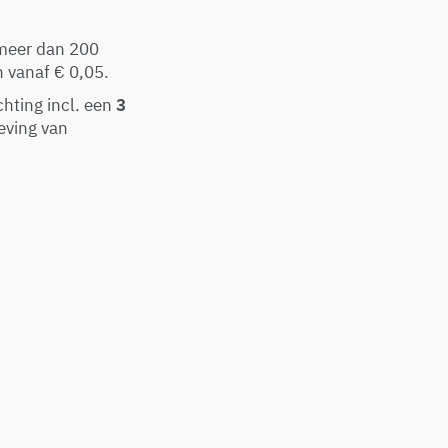
meer dan 200
n vanaf € 0,05.
hting incl. een
3
eving van