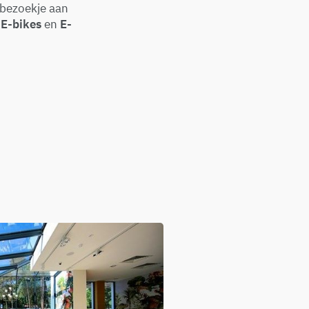
 bezoekje aan
s
E-bikes
en
E-