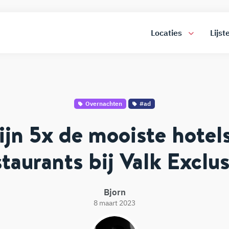
Locaties
Lijst
Overnachten
#ad
zijn 5x de mooiste hotel
staurants bij Valk Exclus
Bjorn
8 maart 2023