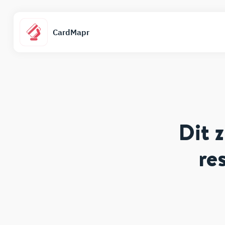
CardMapr
Dit 
re