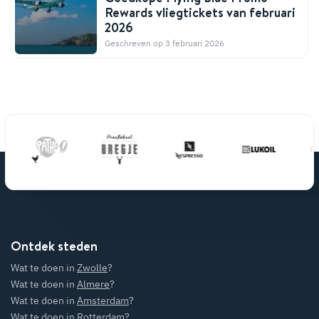
Rewards vliegtickets van februari
2026
Geschreven op 3 februari 2026
Ontdek steden
Wat te doen in
Zwolle
?
Wat te doen in
Almere
?
Wat te doen in
Amsterdam
?
Wat te doen in
Rotterdam
?