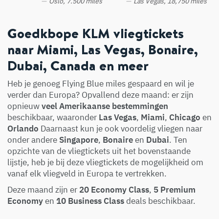
Oslo, 7.500 miles
Las Vegas, 18,750 miles
Goedkbope KLM vliegtickets
naar Miami, Las Vegas, Bonaire,
Dubai, Canada en meer
Heb je genoeg Flying Blue miles gespaard en wil je
verder dan Europa? Opvallend deze maand: er zijn
opnieuw
veel Amerikaanse bestemmingen
beschikbaar, waaronder
Las Vegas
,
Miami
,
Chicago
en
Orlando
Daarnaast kun je ook voordelig vliegen naar
onder andere
Singapore
,
Bonaire
en
Dubai
. Ten
opzichte van de vliegtickets uit het bovenstaande
lijstje, heb je bij deze vliegtickets de mogelijkheid om
vanaf elk vliegveld in Europa te vertrekken.
Deze maand zijn er
20 Economy Class
,
5
Premium
Economy
en
10 Business Class
deals beschikbaar.