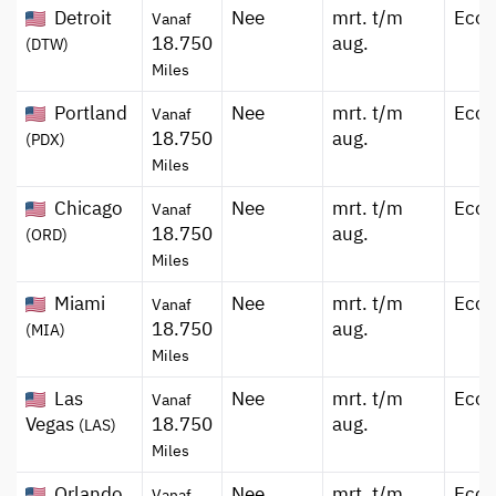
Detroit
Nee
mrt. t/m
Eco
Vanaf
18.750
aug.
(DTW)
Miles
Portland
Nee
mrt. t/m
Eco
Vanaf
18.750
aug.
(PDX)
Miles
Chicago
Nee
mrt. t/m
Eco
Vanaf
18.750
aug.
(ORD)
Miles
Miami
Nee
mrt. t/m
Eco
Vanaf
18.750
aug.
(MIA)
Miles
Las
Nee
mrt. t/m
Eco
Vanaf
Vegas
18.750
aug.
(LAS)
Miles
Orlando
Nee
mrt. t/m
Eco
Vanaf