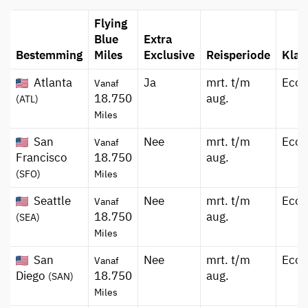
Flying
Blue
Extra
Bestemming
Miles
Exclusive
Reisperiode
Klas
Atlanta
Ja
mrt. t/m
Eco
Vanaf
18.750
aug.
(ATL)
Miles
San
Nee
mrt. t/m
Eco
Vanaf
Francisco
18.750
aug.
(SFO)
Miles
Seattle
Nee
mrt. t/m
Eco
Vanaf
18.750
aug.
(SEA)
Miles
San
Nee
mrt. t/m
Eco
Vanaf
Diego
18.750
aug.
(SAN)
Miles