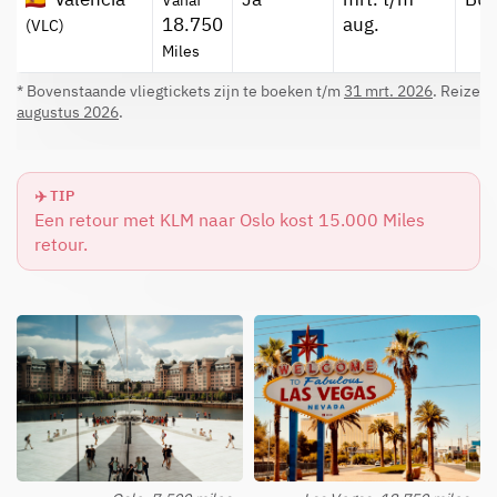
Vanaf
18.750
aug.
(VLC)
Miles
* Bovenstaande vliegtickets zijn te boeken t/m
31 mrt. 2026
. Reizen 
augustus 2026
.
✈️ TIP
Een retour met KLM naar Oslo kost 15.000 Miles
retour.