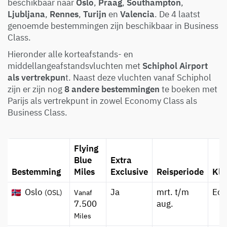
beschikbaar naar
Oslo
,
Praag
,
Southampton
,
Ljubljana
,
Rennes
,
Turijn
en
Valencia
. De 4 laatst
genoemde bestemmingen zijn beschikbaar in Business
Class.
Hieronder alle korteafstands- en
middellangeafstandsvluchten met
Schiphol Airport
als vertrekpun
t. Naast deze vluchten vanaf Schiphol
zijn er zijn nog
8 andere bestemmingen
te boeken met
Parijs als vertrekpunt in zowel Economy Class als
Business Class.
Flying
Blue
Extra
Bestemming
Miles
Exclusive
Reisperiode
Kla
Oslo
Ja
mrt. t/m
Ec
(OSL)
Vanaf
7.500
aug.
Miles