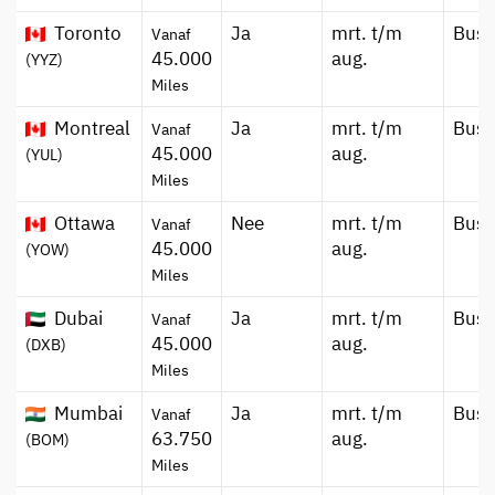
Toronto
Ja
mrt. t/m
Busi
Vanaf
45.000
aug.
(YYZ)
Miles
Montreal
Ja
mrt. t/m
Busi
Vanaf
45.000
aug.
(YUL)
Miles
Ottawa
Nee
mrt. t/m
Busi
Vanaf
45.000
aug.
(YOW)
Miles
Dubai
Ja
mrt. t/m
Busi
Vanaf
45.000
aug.
(DXB)
Miles
Mumbai
Ja
mrt. t/m
Busi
Vanaf
63.750
aug.
(BOM)
Miles