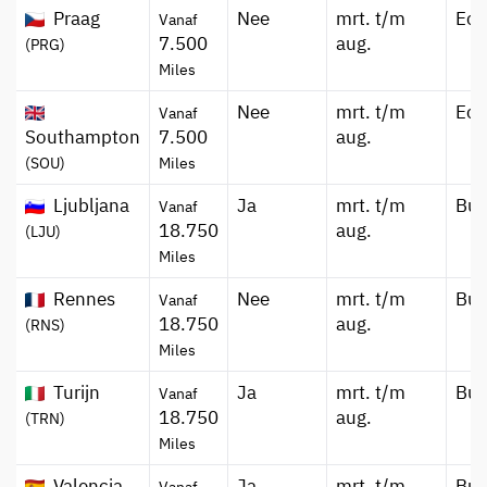
Praag
Nee
mrt. t/m
Ec
Vanaf
7.500
aug.
(PRG)
Miles
Nee
mrt. t/m
Ec
Vanaf
Southampton
7.500
aug.
(SOU)
Miles
Ljubljana
Ja
mrt. t/m
Bus
Vanaf
18.750
aug.
(LJU)
Miles
Rennes
Nee
mrt. t/m
Bus
Vanaf
18.750
aug.
(RNS)
Miles
Turijn
Ja
mrt. t/m
Bus
Vanaf
18.750
aug.
(TRN)
Miles
Valencia
Ja
mrt. t/m
Bus