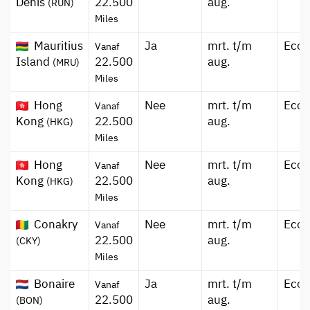
Denis
22.500
aug.
(RUN)
Miles
Mauritius
Ja
mrt. t/m
Eco
Vanaf
Island
22.500
aug.
(MRU)
Miles
Hong
Nee
mrt. t/m
Eco
Vanaf
Kong
22.500
aug.
(HKG)
Miles
Hong
Nee
mrt. t/m
Eco
Vanaf
Kong
22.500
aug.
(HKG)
Miles
Conakry
Nee
mrt. t/m
Eco
Vanaf
22.500
aug.
(CKY)
Miles
Bonaire
Ja
mrt. t/m
Eco
Vanaf
22.500
aug.
(BON)