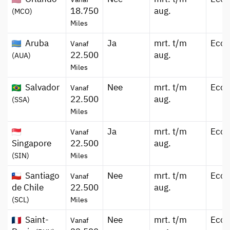
18.750
aug.
(MCO)
Miles
Aruba
Ja
mrt. t/m
Eco
Vanaf
22.500
aug.
(AUA)
Miles
Salvador
Nee
mrt. t/m
Eco
Vanaf
22.500
aug.
(SSA)
Miles
Ja
mrt. t/m
Eco
Vanaf
Singapore
22.500
aug.
(SIN)
Miles
Santiago
Nee
mrt. t/m
Eco
Vanaf
de Chile
22.500
aug.
(SCL)
Miles
Saint-
Nee
mrt. t/m
Eco
Vanaf