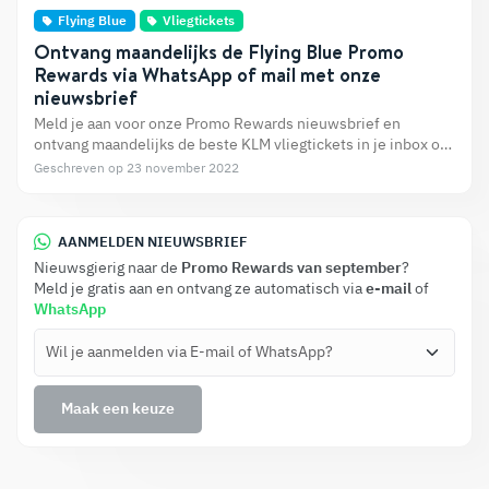
Flying Blue
Vliegtickets
Ontvang maandelijks de Flying Blue Promo
Rewards via WhatsApp of mail met onze
nieuwsbrief
Meld je aan voor onze Promo Rewards nieuwsbrief en
ontvang maandelijks de beste KLM vliegtickets in je inbox of
via WhatsApp. Zo mis je nooit meer een mooie deal voor een
Geschreven op 23 november 2022
Flying Blue vliegticket.
AANMELDEN NIEUWSBRIEF
Nieuwsgierig naar de
Promo Rewards van september
?
Meld je gratis aan en ontvang ze automatisch via
e-mail
of
WhatsApp