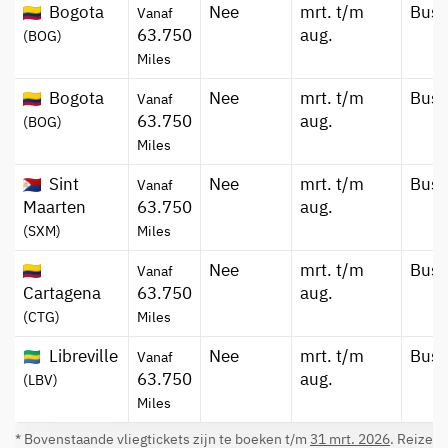
Bogota
Nee
mrt. t/m
Busi
Vanaf
63.750
aug.
(BOG)
Miles
Bogota
Nee
mrt. t/m
Busi
Vanaf
63.750
aug.
(BOG)
Miles
Sint
Nee
mrt. t/m
Busi
Vanaf
Maarten
63.750
aug.
(SXM)
Miles
Nee
mrt. t/m
Busi
Vanaf
Cartagena
63.750
aug.
(CTG)
Miles
Libreville
Nee
mrt. t/m
Busi
Vanaf
63.750
aug.
(LBV)
Miles
* Bovenstaande vliegtickets zijn te boeken t/m
31 mrt. 2026
. Reizen 