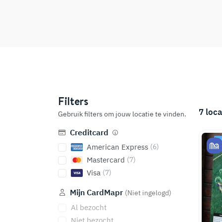
Filters
7
loca
Gebruik filters om jouw locatie te vinden.
Creditcard
American Express
(6)
Mastercard
(7)
Visa
(7)
Mijn CardMapr
(Niet ingelogd)
Al bezocht
Niet bezocht