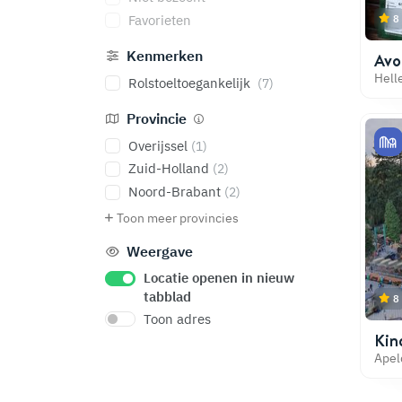
Favorieten
8
Kenmerken
Avo
Hell
Rolstoeltoegankelijk
(7)
Provincie
Overijssel
(1)
Zuid-Holland
(2)
Noord-Brabant
(2)
Toon meer provincies
Weergave
Locatie openen in nieuw
tabblad
8
Toon adres
Kin
Ape
Apel