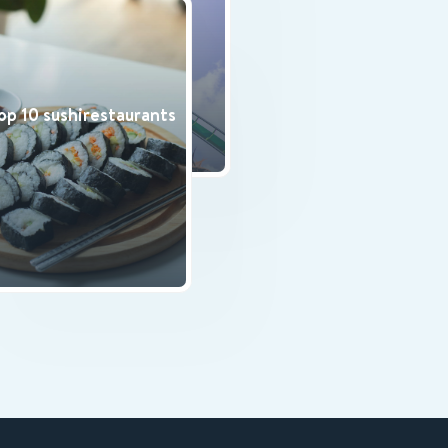
attractieparken van
Nederland
etentjes in Amsterdam
op 10 sushirestaurants