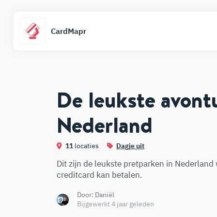
CardMapr
De leukste avont
Nederland
11
locaties
Dagje uit
Dit zijn de leukste pretparken in Nederland
creditcard kan betalen.
Door:
Daniël
Bijgewerkt 4 jaar geleden