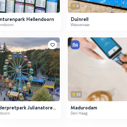
8
nturenpark Hellendoorn
Duinrell
endoorn
Wassenaar
10
derpretpark Julianatoren
Madurodam
ldoorn
doorn
Den Haag