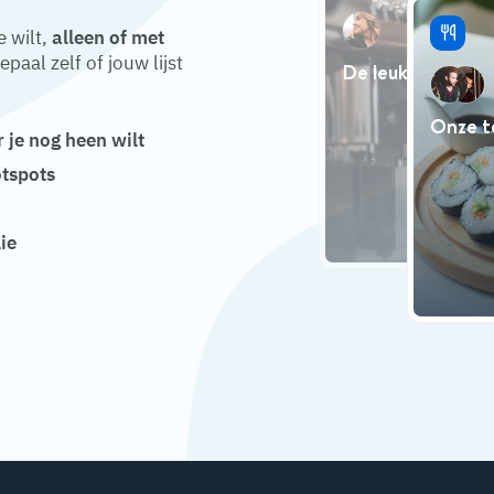
e wilt,
alleen of met
epaal zelf of jouw lijst
De leukste koffi
Onze t
 je nog heen wilt
otspots
lie