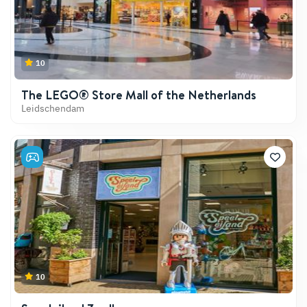
10
The LEGO® Store Mall of the Netherlands
Leidschendam
10