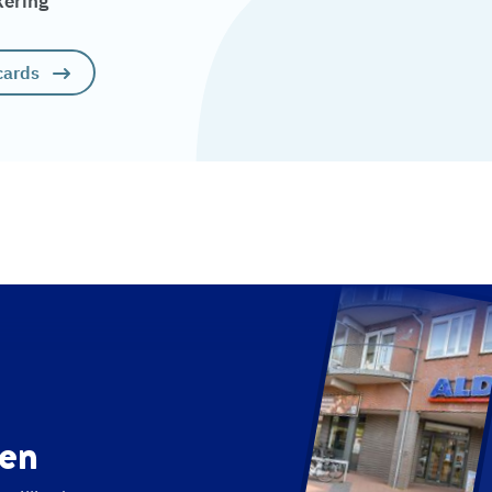
kering
cards
en