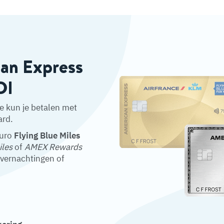
can Express
DI
e kun je betalen met
ard.
euro
Flying Blue Miles
iles
of
AMEX Rewards
overnachtingen of