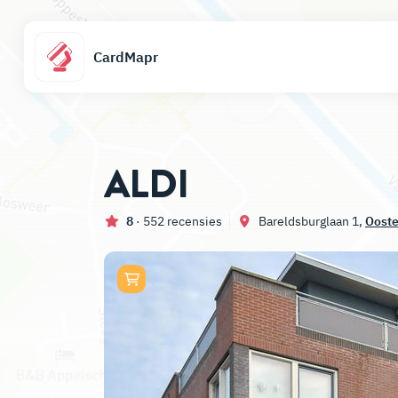
CardMapr
ALDI
8
· 552 recensies
Bareldsburglaan 1,
Oost