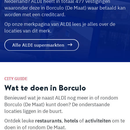
Nederland? ALDI heeft in totaal 477 vestigingen
waaronder deze in Borculo (De Maat) waar betaald kan
worden met een creditcard.
Op onze merkpagina van ALDI lees je alles over de
locaties van dit merk.
Alle ALDI supermarkten
CITY GUIDE
Wat te doen in Borculo
Benieuwd wat je naast ALDI nog meer in of rondom
Borculo (De Maat) kunt doen? De onderstaande
locaties liggen in de buurt.
Ontdek leuke
restaurants
,
hotels
of
activiteiten
om te
doen in of rondom De Maat.