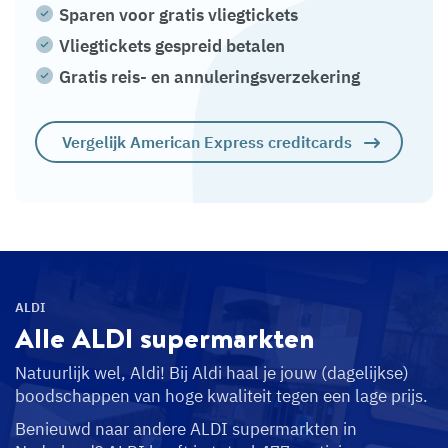
Sparen voor gratis vliegtickets
Vliegtickets gespreid betalen
Gratis reis- en annuleringsverzekering
Vergelijk American Express creditcards
ALDI
Alle ALDI
supermarkten
Natuurlijk wel, Aldi! Bij Aldi haal je jouw (dagelijkse)
boodschappen van hoge kwaliteit tegen een lage prijs.
Benieuwd naar andere ALDI supermarkten in