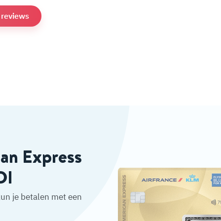
e reviews
can Express
DI
un je betalen met een