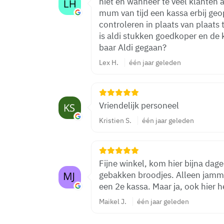
niet en wanneer te veel klanten 
mum van tijd een kassa erbij ge
controleren in plaats van plaats
is aldi stukken goedkoper en de 
baar Aldi gegaan?
Lex H.
één jaar geleden
Vriendelijk personeel
Kristien S.
één jaar geleden
Fijne winkel, kom hier bijna dage
gebakken broodjes. Alleen jamme
een 2e kassa. Maar ja, ook hier h
Maikel J.
één jaar geleden