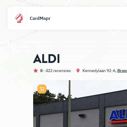
CardMapr
ALDI
8
· 422 recensies
Kennedylaan 92-A,
Brun