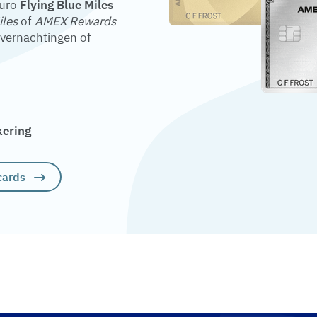
euro
Flying Blue Miles
iles
of
AMEX Rewards
overnachtingen of
kering
cards