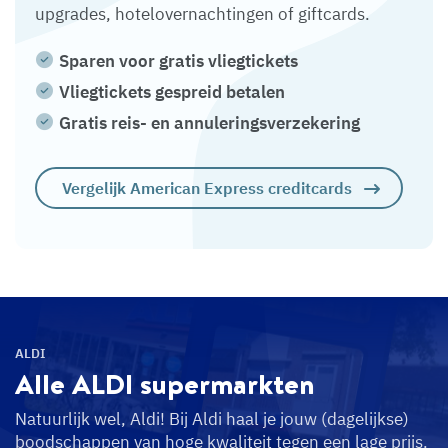
upgrades, hotelovernachtingen of giftcards.
Sparen voor gratis vliegtickets
Vliegtickets gespreid betalen
Gratis reis- en annuleringsverzekering
Vergelijk American Express creditcards
ALDI
Alle ALDI
supermarkten
Natuurlijk wel, Aldi! Bij Aldi haal je jouw (dagelijkse)
boodschappen van hoge kwaliteit tegen een lage prijs.