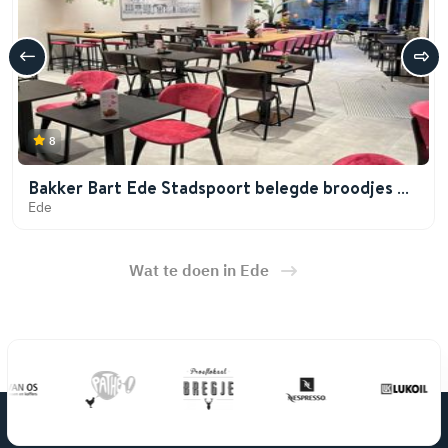
8
Bakker Bart Ede Stadspoort belegde broodjes &
meer
Ede
Wat te doen in Ede