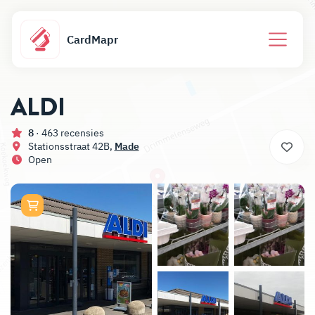
CardMapr
ALDI
8
· 463 recensies
Stationsstraat 42B,
Made
Open