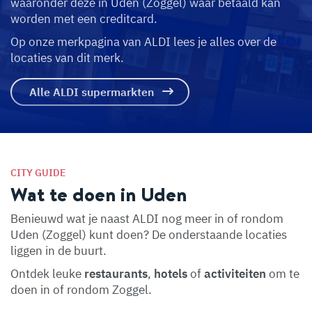
waaronder deze in Uden (Zoggel) waar betaald kan
worden met een creditcard.
Op onze merkpagina van ALDI lees je alles over de
locaties van dit merk.
Alle ALDI supermarkten
CITY GUIDE
Wat te doen in Uden
Benieuwd wat je naast ALDI nog meer in of rondom
Uden (Zoggel) kunt doen? De onderstaande locaties
liggen in de buurt.
Ontdek leuke
restaurants
,
hotels
of
activiteiten
om te
doen in of rondom Zoggel.