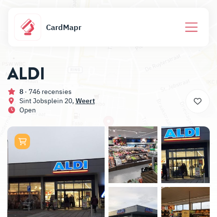
CardMapr
ALDI
8
· 746 recensies
Sint Jobsplein 20,
Weert
Open