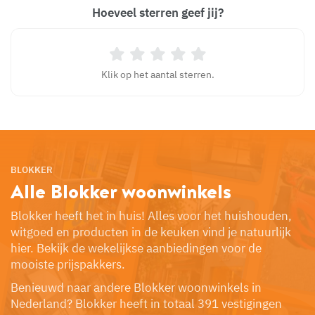
Hoeveel sterren geef jij?
Klik op het aantal sterren.
BLOKKER
Alle Blokker
woonwinkels
Blokker heeft het in huis! Alles voor het huishouden,
witgoed en producten in de keuken vind je natuurlijk
hier. Bekijk de wekelijkse aanbiedingen voor de
mooiste prijspakkers.
Benieuwd naar andere Blokker woonwinkels in
Nederland? Blokker heeft in totaal 391 vestigingen