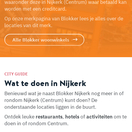
waaronder deze in Nijkerk (Centrum) waar betaald kan
worden met een creditcard.
Op onze merkpagina van Blokker lees je alles over de
locaties van dit merk.
Alle Blokker woonwinkels
CITY GUIDE
Wat te doen in Nijkerk
Benieuwd wat je naast Blokker Nijkerk nog meer in of
rondom Nijkerk (Centrum) kunt doen? De
onderstaande locaties liggen in de buurt.
Ontdek leuke
restaurants
,
hotels
of
activiteiten
om te
doen in of rondom Centrum.