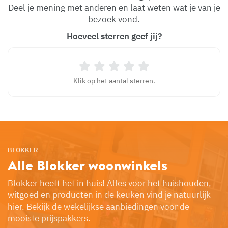
Deel je mening met anderen en laat weten wat je van je
bezoek vond.
Hoeveel sterren geef jij?
Klik op het aantal sterren.
BLOKKER
Alle Blokker
woonwinkels
Blokker heeft het in huis! Alles voor het huishouden,
witgoed en producten in de keuken vind je natuurlijk
hier. Bekijk de wekelijkse aanbiedingen voor de
mooiste prijspakkers.