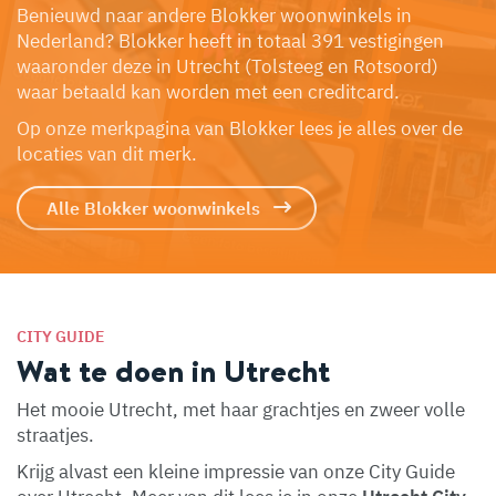
Benieuwd naar andere Blokker woonwinkels in
Nederland? Blokker heeft in totaal 391 vestigingen
waaronder deze in Utrecht (Tolsteeg en Rotsoord)
waar betaald kan worden met een creditcard.
Op onze merkpagina van Blokker lees je alles over de
locaties van dit merk.
Alle Blokker woonwinkels
CITY GUIDE
Wat te doen in Utrecht
Het mooie Utrecht, met haar grachtjes en zweer volle
straatjes.
Krijg alvast een kleine impressie van onze City Guide