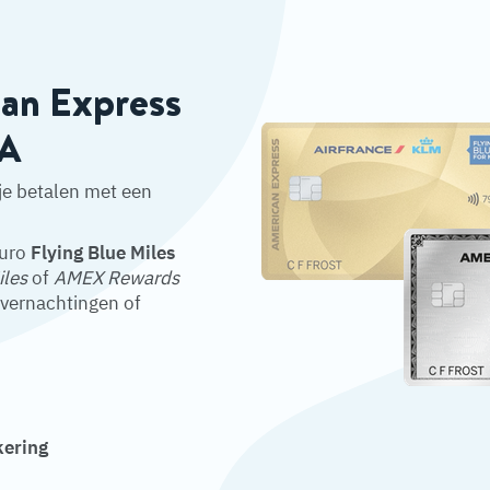
can Express
&A
je betalen met een
euro
Flying Blue Miles
iles
of
AMEX Rewards
overnachtingen of
kering