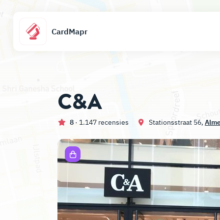
CardMapr
C&A
8
· 1.147 recensies
Stationsstraat 56,
Alm