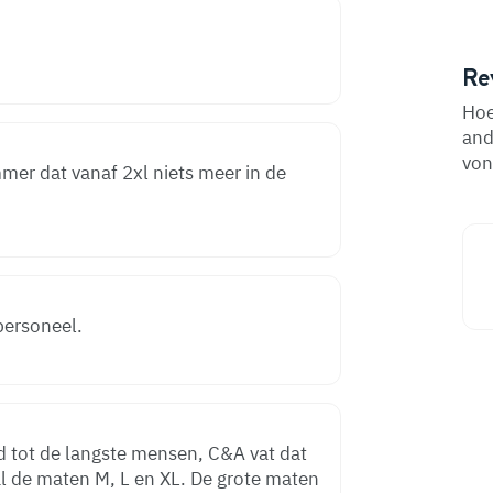
Re
Hoe
and
von
mmer dat vanaf 2xl niets meer in de
personeel.
 tot de langste mensen, C&A vat dat
al de maten M, L en XL. De grote maten