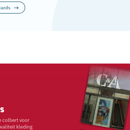
cards
s
e colbert voor
waliteit kleding