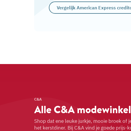
Vergelijk American Express credit
C&A
Alle C&A
modewinkel
Shop dat ene leuke jurkje, mooie broek of j
het kerstdiner. Bij C&A vind je goede prijs-k