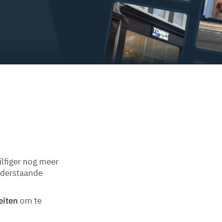
lfiger nog meer
nderstaande
eiten
om te