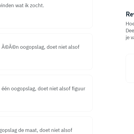
vinden wat ik zocht.
Re
Hoe
Dee
je 
in Ã©Ã©n oogopslag, doet niet alsof
n één oogopslag, doet niet alsof figuur
gopslag de maat, doet niet alsof