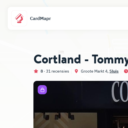
CardMapr
Cortland - Tommy
8
· 31 recensies
Groote Markt 4,
Sluis