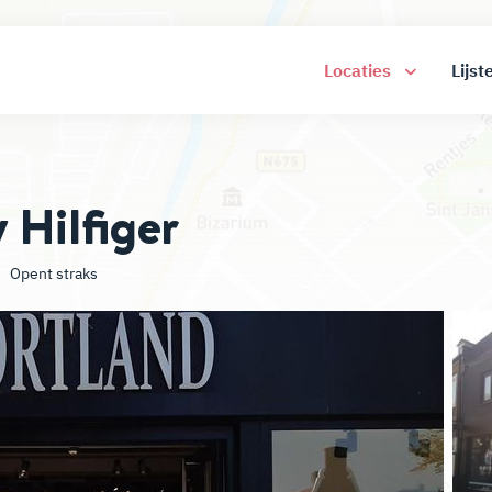
Locaties
Lijst
 Hilfiger
Opent straks