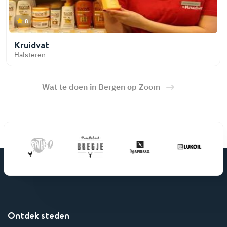
8
Kruidvat
Halsteren
Wat te doen in Bergen op Zoom
Ontdek steden