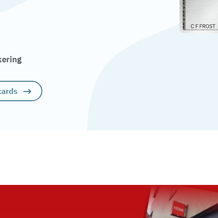
kering
cards