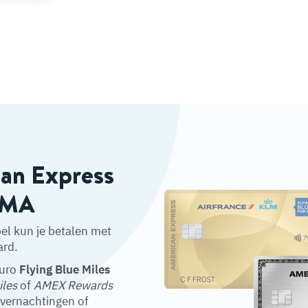
can Express
HEMA
el kun je betalen met
ard.
euro
Flying Blue Miles
iles
of
AMEX Rewards
overnachtingen of