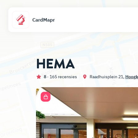
CardMapr
HEMA
8
· 165 recensies
Raadhuisplein 21,
Hoogk