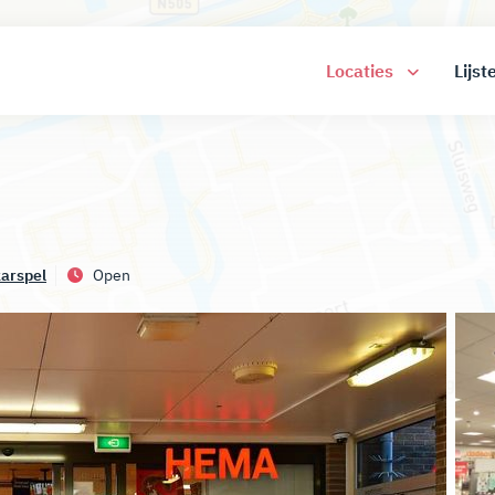
Locaties
Lijst
arspel
Open