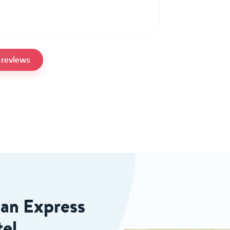
e reviews
can Express
tel