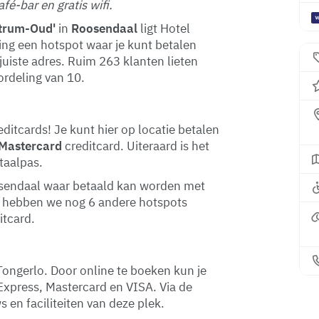
é-bar en gratis wifi.
trum-Oud'
in
Roosendaal
ligt Hotel
ing een hotspot waar je kunt betalen
juiste adres. Ruim 263 klanten lieten
rdeling van 10.
ditcards! Je kunt hier op locatie betalen
Mastercard
creditcard. Uiteraard is het
taalpas.
oosendaal waar betaald kan worden met
d hebben we nog 6 andere hotspots
itcard.
Tongerlo. Door online te boeken kun je
Express, Mastercard en VISA. Via de
 en faciliteiten van deze plek.