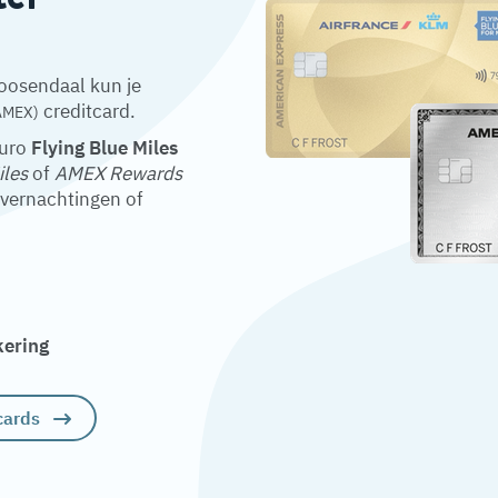
Roosendaal kun je
creditcard.
AMEX)
euro
Flying Blue Miles
iles
of
AMEX Rewards
overnachtingen of
kering
cards