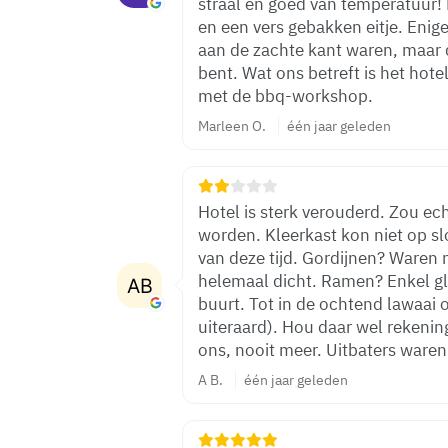
straal en goed van temperatuur!
en een vers gebakken eitje. Enige minpuntje was dat de matrassen iets
aan de zachte kant waren, maar 
bent. Wat ons betreft is het hotel een aanrader, zeker in combinatie
met de bbq-workshop.
Marleen O.
één jaar geleden
Hotel is sterk verouderd. Zou e
worden. Kleerkast kon niet op slo
van deze tijd. Gordijnen? Waren 
helemaal dicht. Ramen? Enkel gla
buurt. Tot in de ochtend lawaai o
uiteraard). Hou daar wel rekenin
ons, nooit meer. Uitbaters waren 
A B.
één jaar geleden