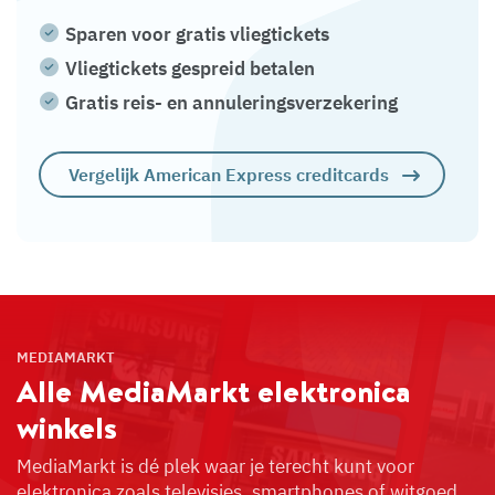
Sparen voor gratis vliegtickets
Vliegtickets gespreid betalen
Gratis reis- en annuleringsverzekering
Vergelijk American Express creditcards
MEDIAMARKT
Alle MediaMarkt
elektronica
winkels
MediaMarkt is dé plek waar je terecht kunt voor
elektronica zoals televisies, smartphones of witgoed