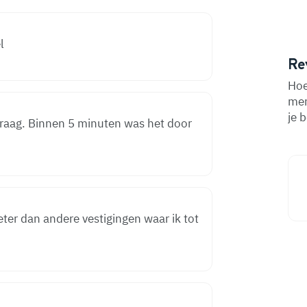
el
Re
Hoe
men
je 
 vraag. Binnen 5 minuten was het door
eter dan andere vestigingen waar ik tot