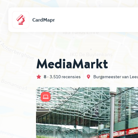
CardMapr
MediaMarkt
8
· 3.510 recensies
Burgemeester van Lee