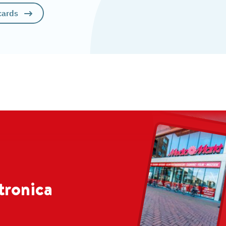
cards
tronica