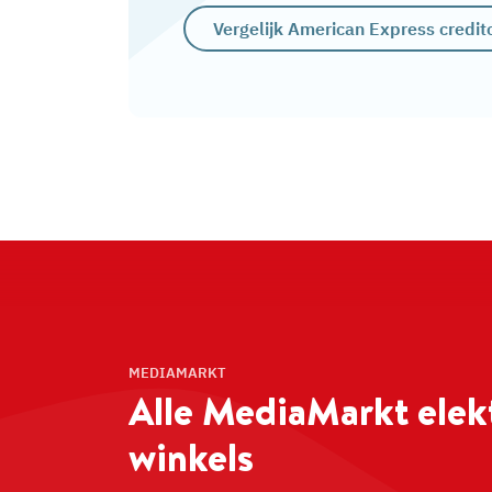
Vergelijk American Express credit
MEDIAMARKT
Alle MediaMarkt
elek
winkels