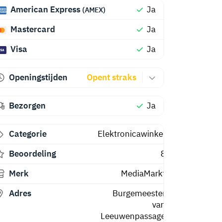
American Express
Ja
(AMEX)
Mastercard
Ja
Visa
Ja
Openingstijden
Opent straks
Bezorgen
Ja
Categorie
Elektronicawinkel
Beoordeling
8
Merk
MediaMarkt
Adres
Burgemeester
van
Leeuwenpassage