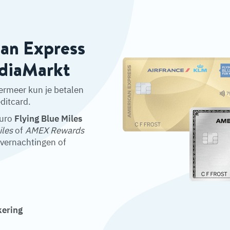
can Express
ediaMarkt
ermeer kun je betalen
ditcard.
euro
Flying Blue Miles
iles
of
AMEX Rewards
overnachtingen of
kering