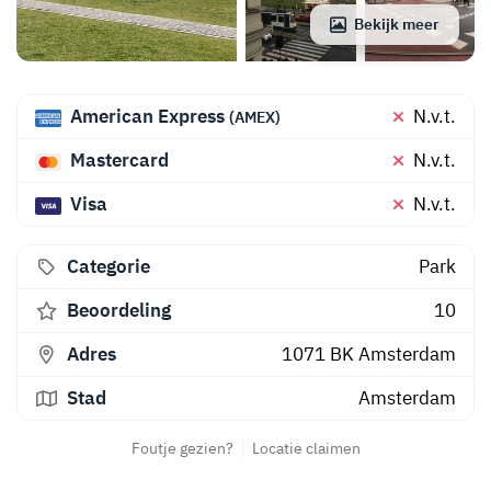
Bekijk meer
American Express
N.v.t.
(AMEX)
Mastercard
N.v.t.
Visa
N.v.t.
Categorie
Park
Beoordeling
10
Adres
1071 BK
Amsterdam
Stad
Amsterdam
Foutje gezien?
Locatie claimen