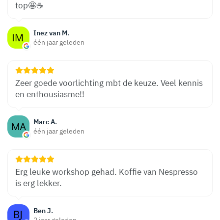
top🤩☕️
Inez van M.
één jaar geleden
Zeer goede voorlichting mbt de keuze. Veel kennis
en enthousiasme!!
Marc A.
één jaar geleden
Erg leuke workshop gehad. Koffie van Nespresso
is erg lekker.
Ben J.
2 jaar geleden