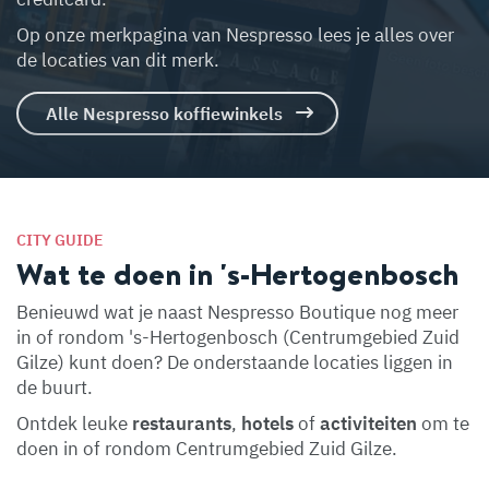
Op onze merkpagina van Nespresso lees je alles over
de locaties van dit merk.
Alle Nespresso koffiewinkels
CITY GUIDE
Wat te doen in 's-Hertogenbosch
Benieuwd wat je naast Nespresso Boutique nog meer
in of rondom 's-Hertogenbosch (Centrumgebied Zuid
Gilze) kunt doen? De onderstaande locaties liggen in
de buurt.
Ontdek leuke
restaurants
,
hotels
of
activiteiten
om te
doen in of rondom Centrumgebied Zuid Gilze.