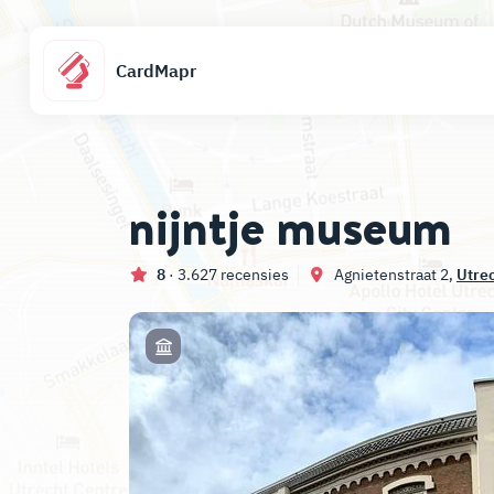
CardMapr
nijntje museum
8
· 3.627 recensies
Agnietenstraat 2,
Utre