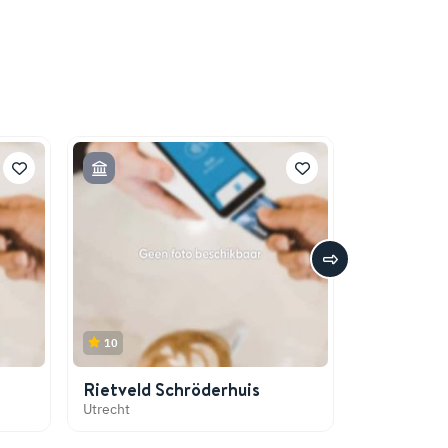
10
8
Rietveld Schröderhuis
de Bijenk
Utrecht
Utrecht