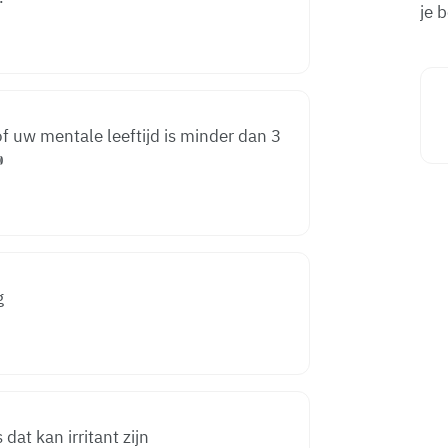
je 
 of uw mentale leeftijd is minder dan 3

g
dat kan irritant zijn