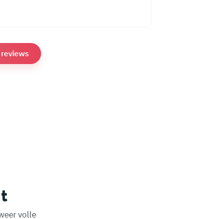
e reviews
t
weer volle