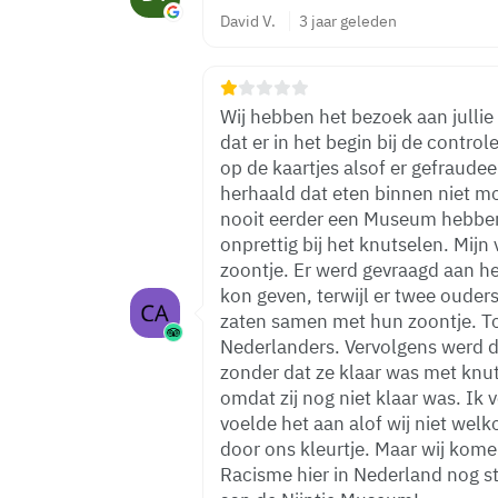
David V.
3 jaar geleden
Wij hebben het bezoek aan jullie
dat er in het begin bij de contr
op de kaartjes alsof er gefraudeerd werd. Bovendien we
herhaald dat eten binnen niet mog
nooit eerder een Museum hebben bezocht. Ver
onprettig bij het knutselen. Mijn
zoontje. Er werd gevraagd aan he
kon geven, terwijl er twee ouder
zaten samen met hun zoontje. Toevallig waren deze twee mensen
Nederlanders. Vervolgens werd de lijm van mijn nichtje afgepakt
zonder dat ze klaar was met knuts
omdat zij nog niet klaar was. Ik vond het te 
voelde het aan alof wij niet welk
door ons kleurtje. Maar wij komen er niet meer.
Racisme hier in Nederland nog steeds bestaat! 