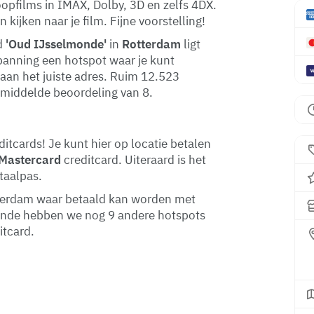
oopfilms in IMAX, Dolby, 3D en zelfs 4DX.
ijken naar je film. Fijne voorstelling!
d
'Oud IJsselmonde'
in
Rotterdam
ligt
spanning een hotspot waar je kunt
 aan het juiste adres. Ruim 12.523
emiddelde beoordeling van 8.
itcards! Je kunt hier op locatie betalen
Mastercard
creditcard. Uiteraard is het
taalpas.
otterdam waar betaald kan worden met
monde hebben we nog 9 andere hotspots
itcard.