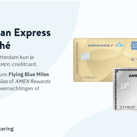
can Express
thé
otterdam kun je
creditcard.
AMEX)
euro
Flying Blue Miles
iles
of
AMEX Rewards
overnachtingen of
kering