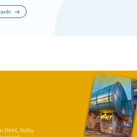
cards
 in IMAX, Dolby,