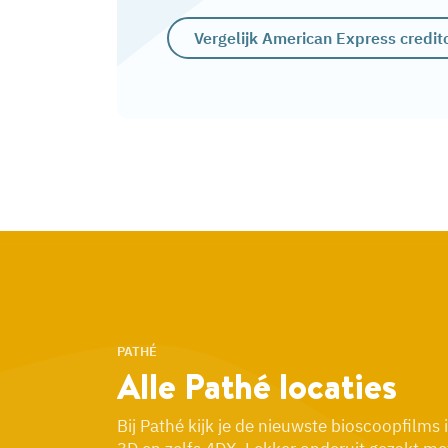
Vergelijk American Express credit
PATHÉ
Alle Pathé
locaties
Bij Pathé kijk je de nieuwste bioscoopfilms