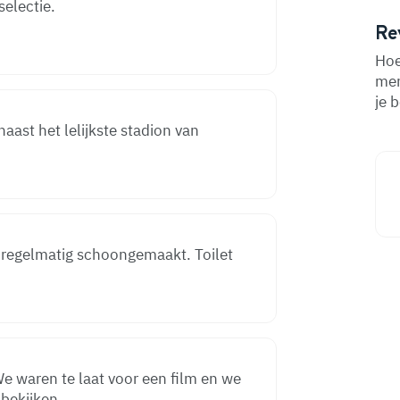
selectie.
Re
Hoe
men
je 
aast het lelijkste stadion van
et regelmatig schoongemaakt. Toilet
e waren te laat voor een film en we
bekijken.