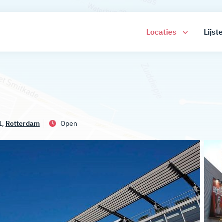
Locaties
Lijst
1,
Rotterdam
Open