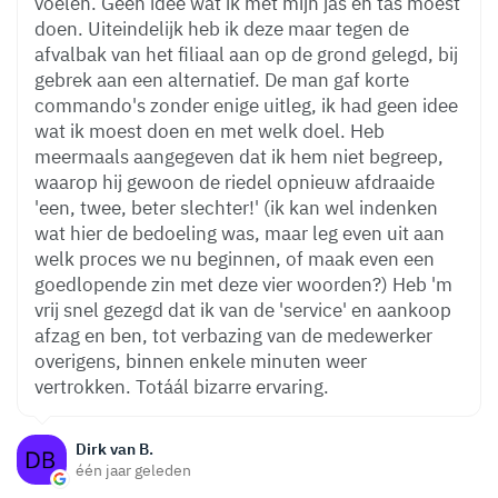
voelen. Geen idee wat ik met mijn jas en tas moest
doen. Uiteindelijk heb ik deze maar tegen de
afvalbak van het filiaal aan op de grond gelegd, bij
gebrek aan een alternatief. De man gaf korte
commando's zonder enige uitleg, ik had geen idee
wat ik moest doen en met welk doel. Heb
meermaals aangegeven dat ik hem niet begreep,
waarop hij gewoon de riedel opnieuw afdraaide
'een, twee, beter slechter!' (ik kan wel indenken
wat hier de bedoeling was, maar leg even uit aan
welk proces we nu beginnen, of maak even een
goedlopende zin met deze vier woorden?) Heb 'm
vrij snel gezegd dat ik van de 'service' en aankoop
afzag en ben, tot verbazing van de medewerker
overigens, binnen enkele minuten weer
vertrokken. Totáál bizarre ervaring.
Dirk van B.
één jaar geleden