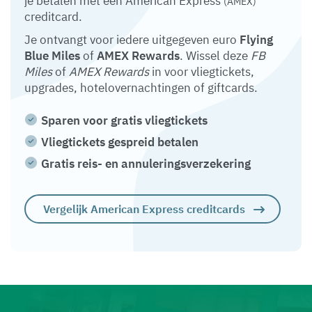
je betalen met een American Express
(AMEX)
creditcard.
Je ontvangt voor iedere uitgegeven euro
Flying
Blue Miles
of
AMEX Rewards
. Wissel deze
FB
Miles
of
AMEX Rewards
in voor vliegtickets,
upgrades, hotelovernachtingen of giftcards.
Sparen voor gratis vliegtickets
Vliegtickets gespreid betalen
Gratis reis- en annuleringsverzekering
Vergelijk American Express creditcards