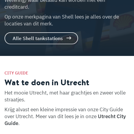
Wetering) waar betaald kan worden met een
creditcard.
Op onze merkpagina van Shell lees je alles over de
locaties van dit merk.
Alle Shell tankstations
CITY GUIDE
Wat te doen in Utrecht
Het mooie Utrecht, met haar grachtjes en zweer volle
straatjes.
Krijg alvast een kleine impressie van onze City Guide
over Utrecht. Meer van dit lees je in onze
Utrecht City
Guide
.