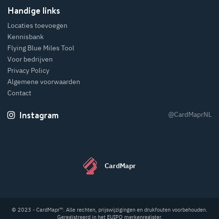
Handige links
Locaties toevoegen
Kennisbank
Flying Blue Miles Tool
Voor bedrijven
Privacy Policy
Algemene voorwaarden
Contact
Instagram
@CardMaprNL
CardMapr
© 2023 - CardMapr™. Alle rechten, prijswijzigingen en drukfouten voorbehouden.
Geregistreerd in het EUIPO merkenregister.