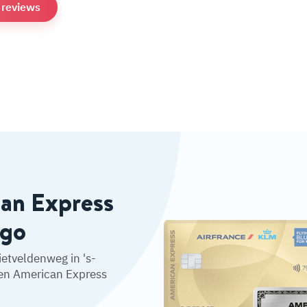
e reviews
can Express
ngo
etveldenweg in 's-
en American Express