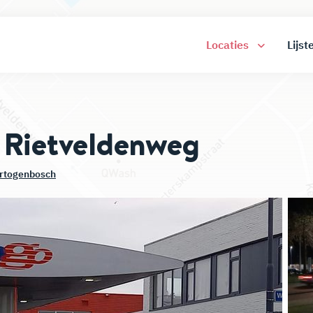
Locaties
Lijst
 Rietveldenweg
ertogenbosch