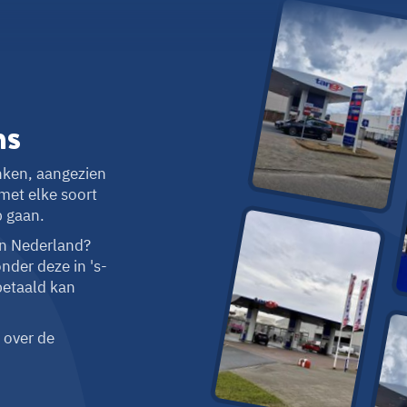
ns
nken, aangezien
met elke soort
p gaan.
in Nederland?
nder deze in 's-
betaald kan
 over de