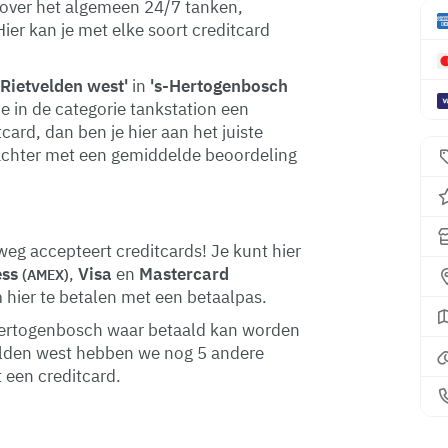
 over het algemeen 24/7 tanken,
ier kan je met elke soort creditcard
 Rietvelden west'
in
's-Hertogenbosch
e in de categorie tankstation een
ard, dan ben je hier aan het juiste
 achter met een gemiddelde beoordeling
g accepteert creditcards! Je kunt hier
ess
,
Visa
en
Mastercard
(AMEX)
m hier te betalen met een betaalpas.
s-Hertogenbosch waar betaald kan worden
velden west hebben we nog 5 andere
 een creditcard.