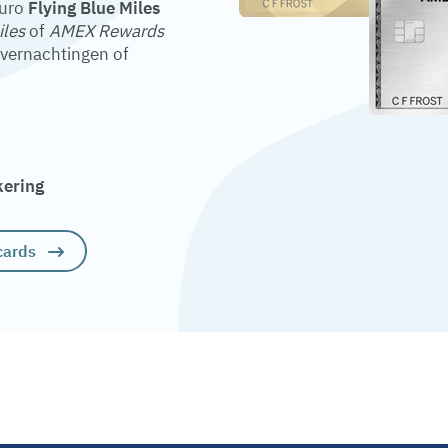
euro
Flying Blue Miles
iles
of
AMEX Rewards
overnachtingen of
kering
cards