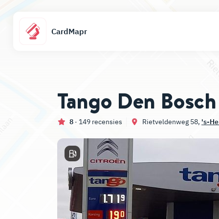
CardMapr
Tango Den Bosch
8
· 149 recensies
Rietveldenweg 58,
's-H