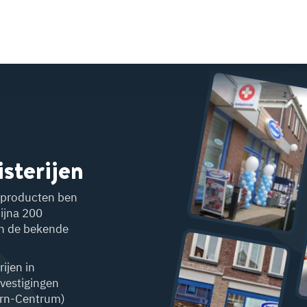
isterijen
g-producten ben
bijna 200
an de bekende
ijen in
 vestigingen
orn-Centrum)