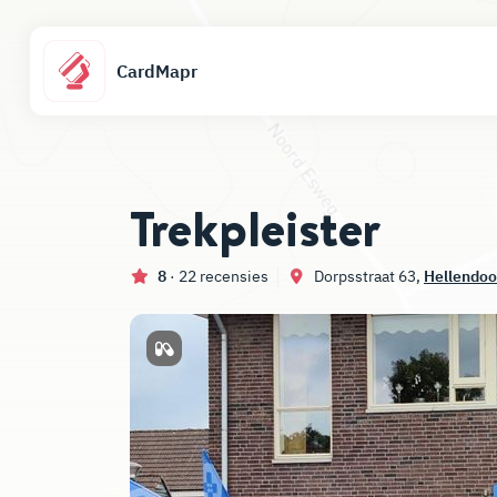
CardMapr
Trekpleister
8
· 22 recensies
Dorpsstraat 63,
Hellendoo