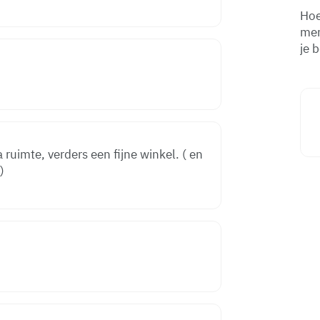
Hoe
men
je 
 ruimte, verders een fijne winkel. ( en
)