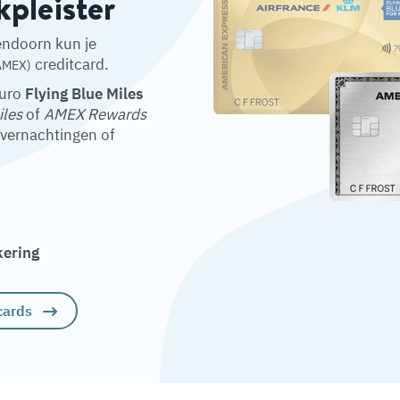
kpleister
lendoorn kun je
creditcard.
AMEX)
euro
Flying Blue Miles
iles
of
AMEX Rewards
overnachtingen of
kering
cards