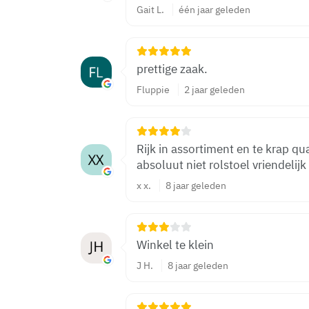
Gait L.
één jaar geleden
prettige zaak.
Fluppie
2 jaar geleden
Rijk in assortiment en te krap qua
absoluut niet rolstoel vriendelijk 
x x.
8 jaar geleden
Winkel te klein
J H.
8 jaar geleden