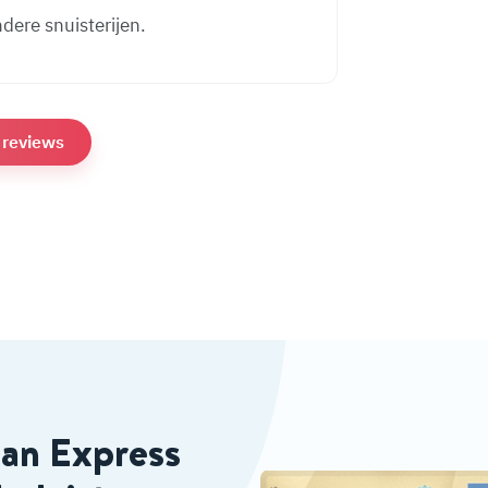
ndere snuisterijen.
e reviews
can Express