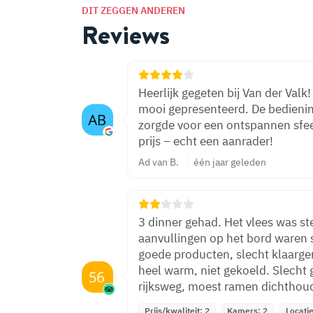
DIT ZEGGEN ANDEREN
Reviews
Heerlijk gegeten bij Van der Val
mooi gepresenteerd. De bediening
zorgde voor een ontspannen sfeer
prijs – echt een aanrader!
Ad van B.
één jaar geleden
3 dinner gehad. Het vlees was st
aanvullingen op het bord waren 
goede producten, slecht klaarg
heel warm, niet gekoeld. Slecht 
rijksweg, moest ramen dichthou
Prijs/kwaliteit: 2
Kamers: 2
Locatie