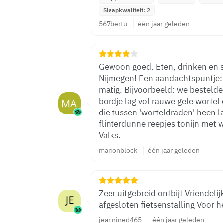
Slaapkwaliteit: 2
567bertu
één jaar geleden
Gewoon goed. Eten, drinken en sl
Nijmegen! Een aandachtspuntje: d
matig. Bijvoorbeeld: we bestelde
bordje lag vol rauwe gele wortel
die tussen 'worteldraden' heen 
flinterdunne reepjes tonijn met 
Valks.
marionblock
één jaar geleden
Zeer uitgebreid ontbijt Vriendelijk en behulpzaam personeel Grote
afgesloten fie
jeannined465
één jaar geleden