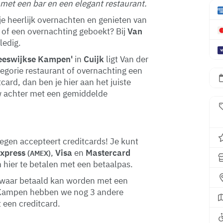
met een bar en een elegant restaurant.
je heerlijk overnachten en genieten van
e of een overnachting geboekt? Bij
Van
ledig.
Heeswijkse Kampen'
in
Cuijk
ligt Van der
tegorie restaurant of overnachting een
ard, dan ben je hier aan het juiste
ew achter met een gemiddelde
egen accepteert creditcards! Je kunt
Express
,
Visa
en
Mastercard
(AMEX)
m hier te betalen met een betaalpas.
jk waar betaald kan worden met een
e Kampen hebben we nog 3 andere
 een creditcard.