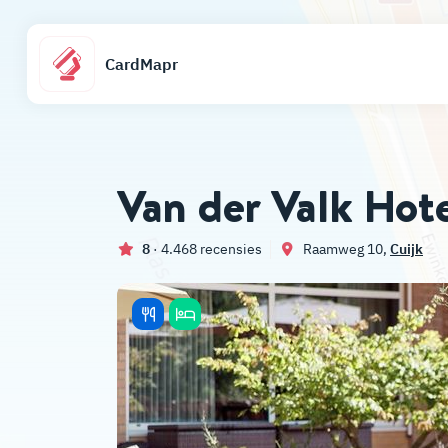
CardMapr
Van der Valk Hot
8
· 4.468 recensies
Raamweg 10,
Cuijk