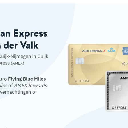
can Express
n der Valk
Cuijk-Nijmegen in Cuijk
press
(AMEX)
euro
Flying Blue Miles
iles
of
AMEX Rewards
overnachtingen of