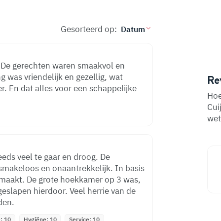
Gesorteerd op:
k! De gerechten waren smaakvol en
 was vriendelijk en gezellig, wat
Re
. En dat alles voor een schappelijke
Hoe
Cui
wet
eeds veel te gaar en droog. De
smakeloos en onaantrekkelijk. In basis
emaakt. De grote hoekkamer op 3 was,
geslapen hierdoor. Veel herrie van de
den.
: 10
Hygiëne: 10
Service: 10