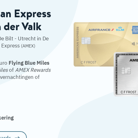
can Express
n der Valk
e Bilt - Utrecht in De
n Express
(AMEX)
euro
Flying Blue Miles
iles
of
AMEX Rewards
overnachtingen of
kering
cards