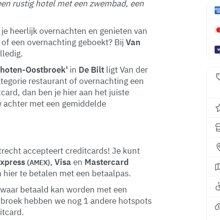
een rustig hotel met een zwembad, een
je heerlijk overnachten en genieten van
e of een overnachting geboekt? Bij
Van
lledig.
choten-Oostbroek'
in
De Bilt
ligt Van der
categorie restaurant of overnachting een
ard, dan ben je hier aan het juiste
ew achter met een gemiddelde
trecht accepteert creditcards! Je kunt
Express
,
Visa
en
Mastercard
(AMEX)
m hier te betalen met een betaalpas.
ilt waar betaald kan worden met een
stbroek hebben we nog 1 andere hotspots
itcard.