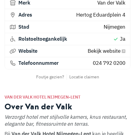
Merk
Van der Valk
Adres
Hertog Eduardplein 4
Stad
Nijmegen
Rolstoeltoegankelijk
Ja
Website
Bekijk website
Telefoonnummer
024 792 0200
Foutje gezien?
Locatie claimen
VAN DER VALK HOTEL NIJMEGEN-LENT
Over Van der Valk
Verzorgd hotel met stijlvolle kamers, knus restaurant,
elegante bar, fitnessruimte en terras.
Bij
Van der Valk Hotel Nijmegen-Lent
kan je heerlijk