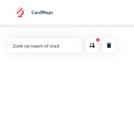
CardMapr