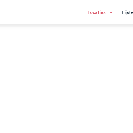
Locaties
Lijst