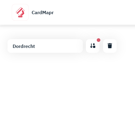
CardMapr