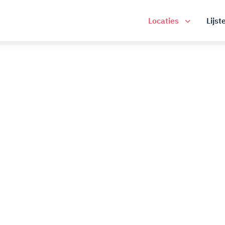
Locaties
Lijst