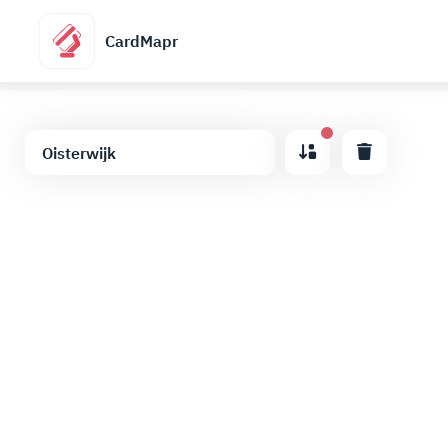
CardMapr