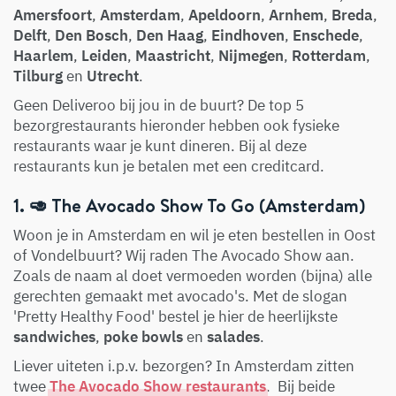
Amersfoort
,
Amsterdam
,
Apeldoorn
,
Arnhem
,
Breda
,
Delft
,
Den Bosch
,
Den Haag
,
Eindhoven
,
Enschede
,
Haarlem
,
Leiden
,
Maastricht
,
Nijmegen
,
Rotterdam
,
Tilburg
en
Utrecht
.
Geen Deliveroo bij jou in de buurt? De top 5
bezorgrestaurants hieronder hebben ook fysieke
restaurants waar je kunt dineren. Bij al deze
restaurants kun je betalen met een creditcard.
1. 🥑 The Avocado Show To Go (Amsterdam)
Woon je in Amsterdam en wil je eten bestellen in Oost
of Vondelbuurt? Wij raden The Avocado Show aan.
Zoals de naam al doet vermoeden worden (bijna) alle
gerechten gemaakt met avocado's. Met de slogan
'Pretty Healthy Food' bestel je hier de heerlijkste
sandwiches
,
poke bowls
en
salades
.
Liever uiteten i.p.v. bezorgen? In Amsterdam zitten
twee
The Avocado Show restaurants
. Bij beide