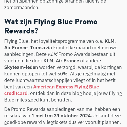
het ontspannen op zonnige stranden tijdens de
zomermaanden.
Wat zijn Flying Blue Promo
Rewards?
Flying Blue, het loyaliteitsprogramma van o.a.
KLM
,
Air France
,
Transavia
komt elke maand met nieuwe
aanbiedingen. Deze
KLM
Promo Awards bestaan uit
vluchten die door
KLM
,
Air France
of andere
Skyteam-leden
worden verzorgd, waarbij de kortingen
kunnen oplopen tot wel 50%. Als je regelmatig met
deze luchtvaartmaatschappijen vliegt of in het bezit
bent van een
American Express Flying Blue
creditcard
, ontdek dan in deze blog hoe je jouw Flying
Blue miles goed kunt benutten.
De Promo Rewards aanbiedingen van mei hebben een
reisdata van
1 mei t/m 31 oktober 2024.
Je kunt deze
goedkope reward vliegtickets dus ver vooruit plannen.