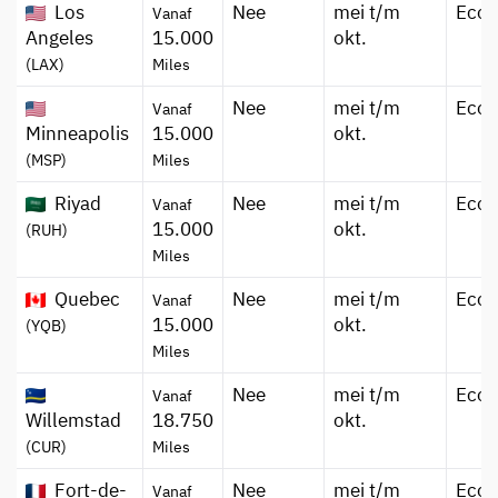
Los
Nee
mei t/m
Eco
Vanaf
Angeles
15.000
okt.
(LAX)
Miles
Nee
mei t/m
Eco
Vanaf
Minneapolis
15.000
okt.
(MSP)
Miles
Riyad
Nee
mei t/m
Eco
Vanaf
15.000
okt.
(RUH)
Miles
Quebec
Nee
mei t/m
Eco
Vanaf
15.000
okt.
(YQB)
Miles
Nee
mei t/m
Eco
Vanaf
Willemstad
18.750
okt.
(CUR)
Miles
Fort-de-
Nee
mei t/m
Eco
Vanaf