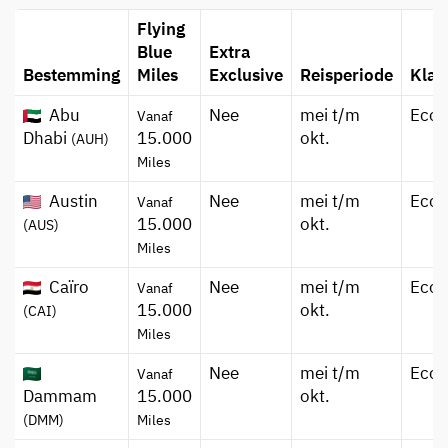
Flying
Blue
Extra
Bestemming
Miles
Exclusive
Reisperiode
Klas
Abu
Nee
mei t/m
Eco
Vanaf
Dhabi
15.000
okt.
(AUH)
Miles
Austin
Nee
mei t/m
Eco
Vanaf
15.000
okt.
(AUS)
Miles
Caïro
Nee
mei t/m
Eco
Vanaf
15.000
okt.
(CAI)
Miles
Nee
mei t/m
Eco
Vanaf
Dammam
15.000
okt.
(DMM)
Miles