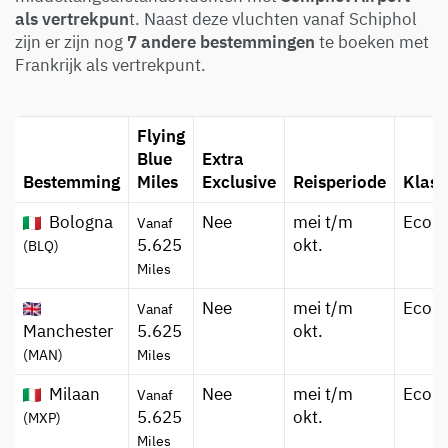
als vertrekpun
t. Naast deze vluchten vanaf Schiphol
zijn er zijn nog
7 andere bestemmingen
te boeken met
Frankrijk als vertrekpunt.
Flying
Blue
Extra
Bestemming
Miles
Exclusive
Reisperiode
Klass
Bologna
Nee
mei t/m
Econ
Vanaf
5.625
okt.
(BLQ)
Miles
Nee
mei t/m
Econ
Vanaf
Manchester
5.625
okt.
(MAN)
Miles
Milaan
Nee
mei t/m
Econ
Vanaf
5.625
okt.
(MXP)
Miles