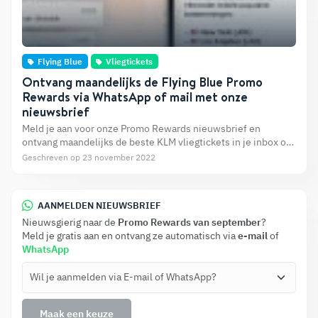
Flying Blue
Vliegtickets
Ontvang maandelijks de Flying Blue Promo
Rewards via WhatsApp of mail met onze
nieuwsbrief
Meld je aan voor onze Promo Rewards nieuwsbrief en
ontvang maandelijks de beste KLM vliegtickets in je inbox of
via WhatsApp. Zo mis je nooit meer een mooie deal voor een
Geschreven op 23 november 2022
Flying Blue vliegticket.
AANMELDEN NIEUWSBRIEF
Nieuwsgierig naar de
Promo Rewards van september
?
Meld je gratis aan en ontvang ze automatisch via
e-mail
of
WhatsApp