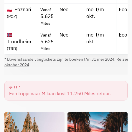
Poznań
Nee
mei t/m
Econ
Vanaf
5.625
okt.
(POZ)
Miles
Nee
mei t/m
Econ
Vanaf
Trondheim
5.625
okt.
(TRD)
Miles
* Bovenstaande vliegtickets zijn te boeken t/m
31 mei 2024
. Reizen 
oktober 2024
.
✈️ TIP
Een tripje naar Milaan kost 11.250 Miles retour.