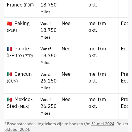
France
18.750
okt.
(FDF)
Miles
Peking
Nee
mei t/m
Eco
Vanaf
18.750
okt.
(PEK)
Miles
Pointe-
Nee
mei t/m
Eco
Vanaf
à-Pitre
18.750
okt.
(PTP)
Miles
Cancun
Nee
mei t/m
Pre
Vanaf
26.250
okt.
Eco.
(CUN)
Miles
Mexico-
Nee
mei t/m
Pre
Vanaf
Stad
26.250
okt.
Eco.
(MEX)
Miles
* Bovenstaande vliegtickets zijn te boeken t/m
31 mei 2024
. Reizen 
oktober 2024
.