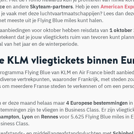
ce
en andere
Skyteam-partners
. Heb je een
American Expr
g je vaak met deze luchtvaartmaatschappijen? Lees dan dez
et meeste uit je Flying Blue miles kunt halen.
aanbiedingen voor oktober hebben reisdata van
1 oktober
betekent dat je jouw vliegtickets ruim van tevoren kunt plan
al van het jaar en de winterperiode.
 KLM vliegtickets binnen Eu
programma Flying Blue van KLM en Air France biedt aanbie
t diverse vertrekpunten, waaronder Frankrijk, met steden zoa
ns om meerdere Franse steden te verkennen of om een perso
jn er deze maand helaas maar
4 Europese bestemmingen
in
emmingen zijn te vliegen in Business Class. Er zijn vliegti
hampton
,
Lyon
en
Rennes
voor 5.625 Flying Blue miles in
siness Class.
rteafstands- en middellangeafstandsvluchten met
Schiphol 