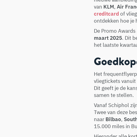
van
KLM
,
Air Fran
creditcard
of vlie
ontdekken hoe je h
De Promo Awards 
maart 2025
. Dit 
het laatste kwarta
Goedkope
Het frequentflyer
vliegtickets vanui
Dit geeft je de ka
samen te stellen.
Vanaf Schiphol zi
Twee van deze best
naar
Bilbao
,
Sout
15.000 miles in Bu
Hieronder alle ko