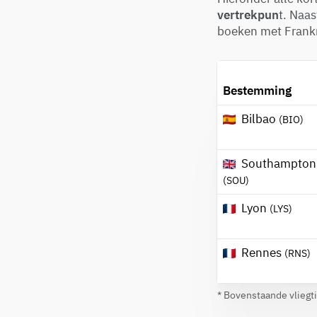
vertrekpun
t. Naas
boeken met Frankri
Bestemming
Bilbao
(BIO)
Southampton
(SOU)
Lyon
(LYS)
Rennes
(RNS)
* Bovenstaande vliegt