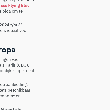
ess Flying Blue
e blog om te
 2024 t/m 31
nen, ideaal voor
ropa
dingen voor
ls Parijs (CDG).
onlijke super deal
 de aanbieding.
ckets beschikbaar
 Economy en
Airport als