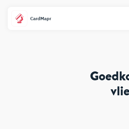
CardMapr
Goedko
vli