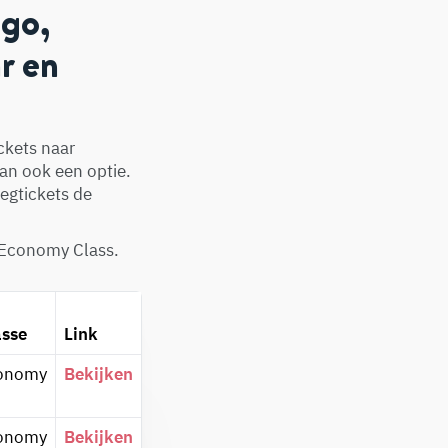
ago,
r en
ckets naar
 dan ook een optie.
iegtickets de
 Economy Class.
asse
Link
onomy
Bekijken
onomy
Bekijken