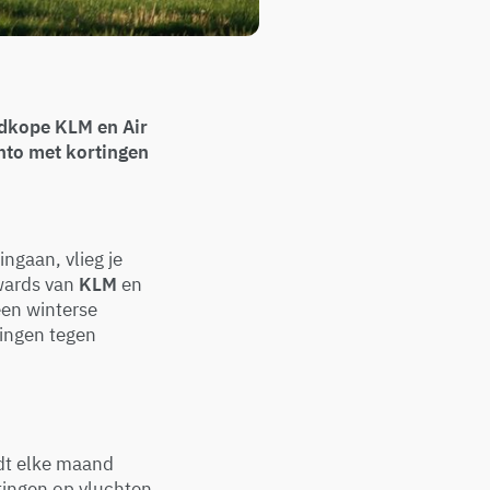
edkope KLM en Air
onto met kortingen
ingaan, vlieg je
wards van
KLM
en
een winterse
mingen tegen
edt elke maand
tingen op vluchten