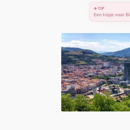
✈️ TIP
Een tripje naar B