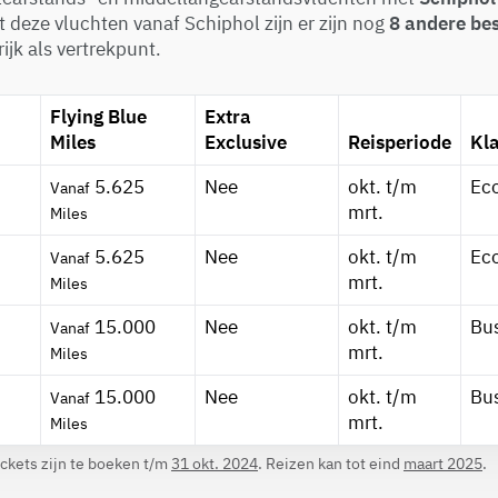
t deze vluchten vanaf Schiphol zijn er zijn nog
8 andere b
jk als vertrekpunt.
Flying Blue
Extra
Miles
Exclusive
Reisperiode
Kl
5.625
Nee
okt. t/m
Ec
Vanaf
mrt.
Miles
5.625
Nee
okt. t/m
Ec
Vanaf
mrt.
Miles
15.000
Nee
okt. t/m
Bu
Vanaf
mrt.
Miles
15.000
Nee
okt. t/m
Bu
Vanaf
mrt.
Miles
ickets zijn te boeken t/m
31 okt. 2024
. Reizen kan tot eind
maart 2025
.