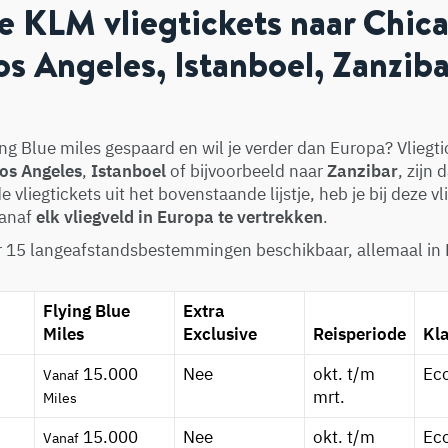
 KLM vliegtickets naar Chic
s Angeles, Istanboel, Zanziba
ng Blue miles gespaard en wil je verder dan Europa? Vliegti
os Angeles
,
Istanboel
of bijvoorbeeld naar
Zanzibar
, zijn
 vliegtickets uit het bovenstaande lijstje, heb je bij deze vl
vanaf
elk vliegveld in Europa te vertrekken
.
r 15 langeafstandsbestemmingen beschikbaar, allemaal in
Flying Blue
Extra
Miles
Exclusive
Reisperiode
Kl
15.000
Nee
okt. t/m
Ec
Vanaf
mrt.
Miles
15.000
Nee
okt. t/m
Ec
Vanaf