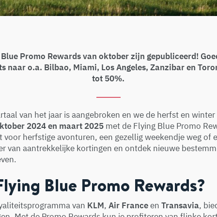
 Blue Promo Rewards van oktober zijn gepubliceerd! Go
ts naar o.a. Bilbao, Miami, Los Angeles, Zanzibar en Tor
tot 50%.
rtaal van het jaar is aangebroken en we de herfst en winter 
oktober 2024 en maart 2025
met de Flying Blue Promo Re
ct voor herfstige avonturen, een gezellig weekendje weg of 
teer van aantrekkelijke kortingen en ontdek nieuwe bestem
even.
 Flying Blue Promo Rewards?
oyaliteitsprogramma van
KLM
,
Air France
en
Transavia
, bi
en. Met de Promo Rewards kun je profiteren van flinke kor