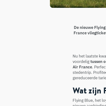
De nieuwe Flying
France vliegticke
Nu het laatste kwa
voordelig
tussen 
Air France
. Perfe
stedentrip. Profi
gereduceerde tari
Wat zijn
Flying Blue, het l
nieuwe aanbieding