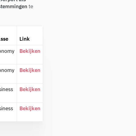
estemmingen
te
asse
Link
onomy
Bekijken
onomy
Bekijken
siness
Bekijken
siness
Bekijken