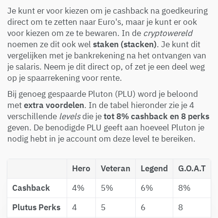
Je kunt er voor kiezen om je cashback na goedkeuring
direct om te zetten naar Euro's, maar je kunt er ook
voor kiezen om ze te bewaren. In de
cryptowereld
noemen ze dit ook wel
staken (stacken)
. Je kunt dit
vergelijken met je bankrekening na het ontvangen van
je salaris. Neem je dit direct op, of zet je een deel weg
op je spaarrekening voor rente.
Bij genoeg gespaarde Pluton (PLU) word je beloond
met
extra voordelen
. In de tabel hieronder zie je 4
verschillende
levels
die je
tot 8% cashback en 8 perks
geven. De benodigde PLU geeft aan hoeveel Pluton je
nodig hebt in je account om deze level te bereiken.
Hero
Veteran
Legend
G.O.A.T
Cashback
4%
5%
6%
8%
Plutus Perks
4
5
6
8