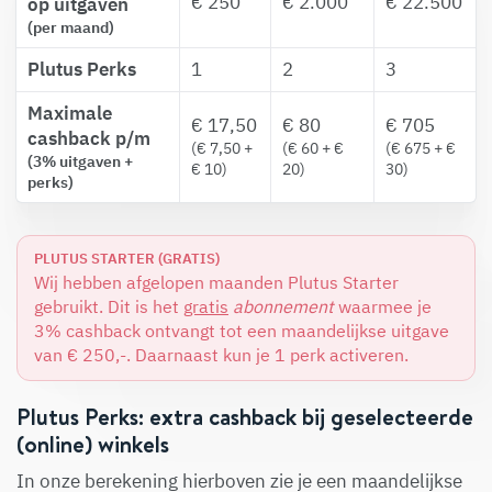
€ 250
€ 2.000
€ 22.500
op uitgaven
(per maand)
Plutus Perks
1
2
3
Maximale
€ 17,50
€ 80
€ 705
cashback p/m
(€ 7,50 +
(€ 60 + €
(€ 675 + €
(3% uitgaven +
€ 10)
20)
30)
perks)
PLUTUS STARTER (GRATIS)
Wij hebben afgelopen maanden Plutus Starter
gebruikt. Dit is het
gratis
abonnement
waarmee je
3% cashback ontvangt tot een maandelijkse uitgave
van € 250,-. Daarnaast kun je 1 perk activeren.
Plutus Perks: extra cashback bij geselecteerde
(online) winkels
In onze berekening hierboven zie je een maandelijkse