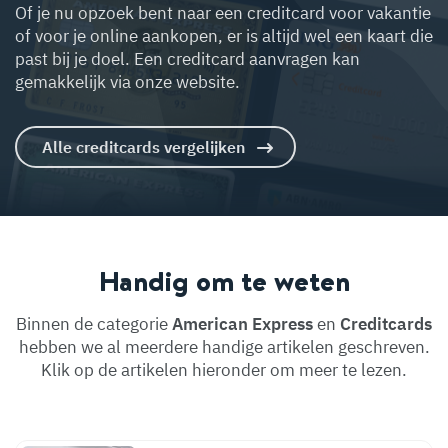
Of je nu opzoek bent naar een creditcard voor vakantie
of voor je online aankopen, er is altijd wel een kaart die
past bij je doel. Een creditcard aanvragen kan
gemakkelijk via onze website.
Alle creditcards vergelijken
Handig om te weten
Binnen de categorie
American Express
en
Creditcards
hebben we al meerdere handige artikelen geschreven.
Klik op de artikelen hieronder om meer te lezen.