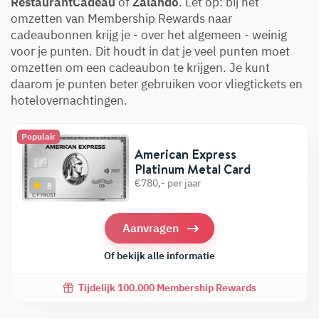
RestaurantCadeau
of
Zalando
. Let op: bij het
omzetten van Membership Rewards naar
cadeaubonnen krijg je - over het algemeen - weinig
voor je punten. Dit houdt in dat je veel punten moet
omzetten om een cadeaubon te krijgen. Je kunt
daarom je punten beter gebruiken voor vliegtickets en
hotelovernachtingen.
Populair
American Express
Platinum Metal Card
€780,- per jaar
8
Aanvragen
Of bekijk alle informatie
Tijdelijk 100.000 Membership Rewards