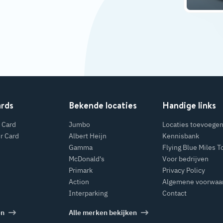
ards
Bekende locaties
Handige links
 Card
Jumbo
Locaties toevoege
r Card
Albert Heijn
Kennisbank
Gamma
Flying Blue Miles T
McDonald's
Voor bedrijven
Primark
Privacy Policy
Action
Algemene voorwaa
Interparking
Contact
en
Alle merken bekijken