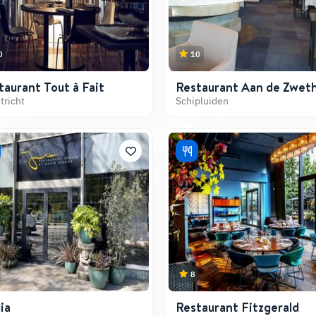
0
10
taurant Tout à Fait
Restaurant Aan de Zwet
tricht
Schipluiden
8
ia
Restaurant Fitzgerald