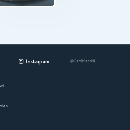
Instagram
@CardMaprNL
n
ool
rden