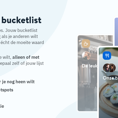
 bucketlist
es. Jouw bucketlist
als je anderen wilt
écht de moeite waard
e wilt,
alleen of met
epaal zelf of jouw lijst
De leukste koffi
Onze t
 je nog heen wilt
otspots
lie