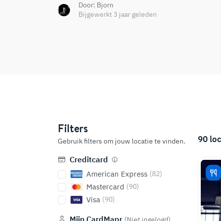
Door:
Bjorn
Bijgewerkt 3 jaar geleden
Filters
90
lo
Gebruik filters om jouw locatie te vinden.
Creditcard
American Express
(82)
Mastercard
(90)
Visa
(90)
Mijn CardMapr
(Niet ingelogd)