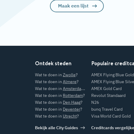
Maak een lijst
Ontdek steden
Populaire creditc
Wat te doen in
Zwolle
?
AMEX Flying Blue Gold
Wat te doen in
Almere
?
AMEX Flying Blue Silve
Wat te doen in
Amsterdam
?
AMEX Gold Card
Wat te doen in
Rotterdam
?
Revolut Standaard
Wat te doen in
Den Haag
?
N26
Wat te doen in
Deventer
?
bunq Travel Card
Wat te doen in
Utrecht
?
Visa World Card Gold
Bekijk alle City Guides
Creditcards vergelijk