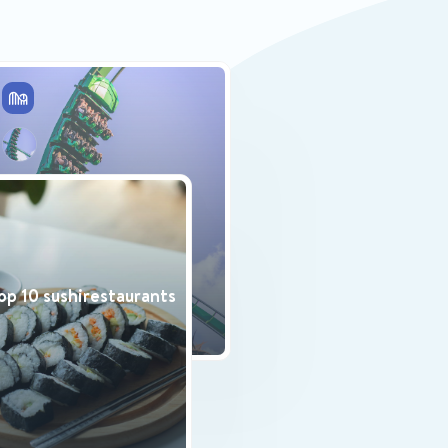
De leukste
attractieparken van
Nederland
etentjes in Amsterdam
op 10 sushirestaurants