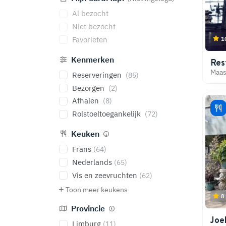
Al bezocht
Niet bezocht
Favorieten
1
Kenmerken
Res
Maas
Reserveringen
(85)
Bezorgen
(2)
Afhalen
(8)
Rolstoeltoegankelijk
(72)
Keuken
Frans
(64)
Nederlands
(65)
Vis en zeevruchten
(62)
Toon meer keukens
8
Provincie
Joel
Limburg
(11)