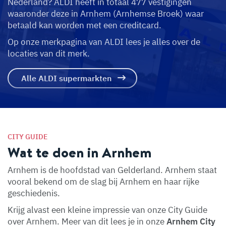
Nederland? ALDI heeft in totaal 477 vestigingen
waaronder deze in Arnhem (Arnhemse Broek) waar
betaald kan worden met een creditcard.
Op onze merkpagina van ALDI lees je alles over de
locaties van dit merk.
Alle ALDI supermarkten
CITY GUIDE
Wat te doen in Arnhem
Arnhem is de hoofdstad van Gelderland. Arnhem staat
vooral bekend om de slag bij Arnhem en haar rijke
geschiedenis.
Krijg alvast een kleine impressie van onze City Guide
over Arnhem. Meer van dit lees je in onze
Arnhem City