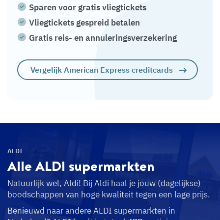
Sparen voor gratis vliegtickets
Vliegtickets gespreid betalen
Gratis reis- en annuleringsverzekering
Vergelijk American Express creditcards
ALDI
Alle ALDI
supermarkten
Natuurlijk wel, Aldi! Bij Aldi haal je jouw (dagelijkse)
boodschappen van hoge kwaliteit tegen een lage prijs.
Benieuwd naar andere ALDI supermarkten in