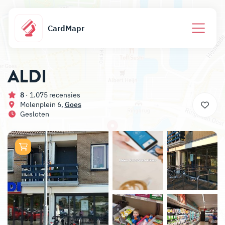
CardMapr
ALDI
8
· 1.075 recensies
Molenplein 6,
Goes
Gesloten