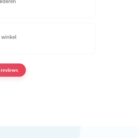
oederen
e winkel
e reviews