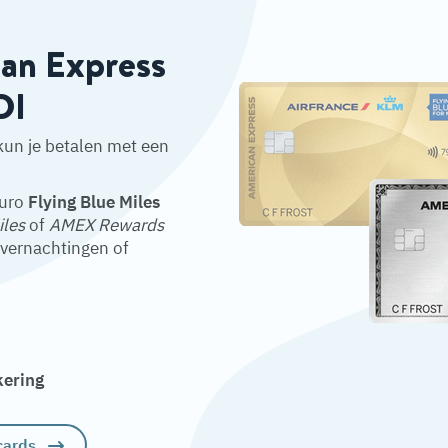
can Express
DI
kun je betalen met een
euro
Flying Blue Miles
iles
of
AMEX Rewards
overnachtingen of
kering
cards