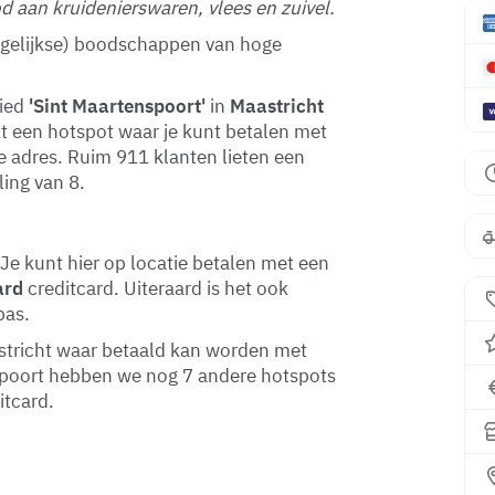
 aan kruidenierswaren, vlees en zuivel.
(dagelijkse) boodschappen van hoge
bied
'Sint Maartenspoort'
in
Maastricht
kt een hotspot waar je kunt betalen met
te adres. Ruim 911 klanten lieten een
ing van 8.
Je kunt hier op locatie betalen met een
ard
creditcard. Uiteraard is het ook
pas.
aastricht waar betaald kan worden met
nspoort hebben we nog 7 andere hotspots
itcard.