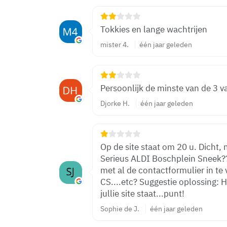
Tokkies en lange wachtrijen
mister 4.
één jaar geleden
Persoonlijk de minste van de 3 
Djorke H.
één jaar geleden
Op de site staat om 20 u. Dicht, 
Serieus ALDI Boschplein Sneek?? @Aldi Hoezo weer zo ingewikk
met al de contactformulier in t
CS....etc? Suggestie oplossing: Houdt gewoon de deur open zoals op
jullie site staat...punt!
Sophie de J.
één jaar geleden