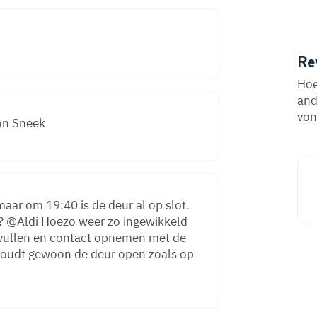
Re
Hoe
and
von
van Sneek
maar om 19:40 is de deur al op slot.
eld
e vullen en contact opnemen met de