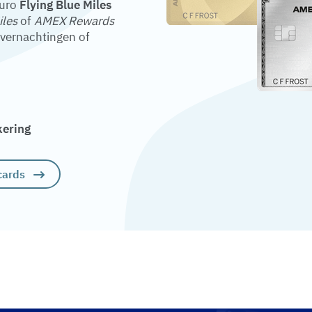
euro
Flying Blue Miles
iles
of
AMEX Rewards
overnachtingen of
kering
cards