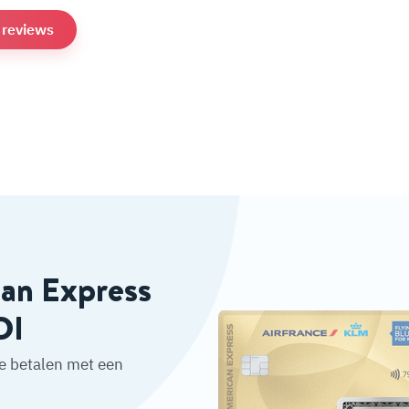
e reviews
can Express
DI
je betalen met een