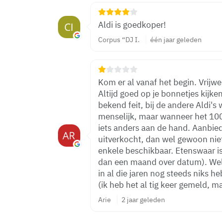
Aldi is goedkoper!
Corpus “DJ I.
één jaar geleden
Kom er al vanaf het begin. Vrijwel nooit klopt de prijs bij afrekenen.
Altijd goed op je bonnetjes kijke
bekend feit, bij de andere Aldi's 
menselijk, maar wanneer het 100%
iets anders aan de hand. Aanbiedi
uitverkocht, dan wel gewoon niet
enkele beschikbaar. Etenswaar i
dan een maand over datum). Wel 
in al die jaren nog steeds niks 
(ik h
Arie
2 jaar geleden